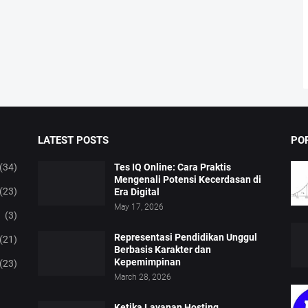
LATEST POSTS
PO
(34)
Tes IQ Online: Cara Praktis
Mengenali Potensi Kecerdasan di
(23)
Era Digital
May 17, 2026
(3)
Representasi Pendidikan Unggul
(21)
Berbasis Karakter dan
Kepemimpinan
(23)
March 28, 2026
Ketika Layanan Hosting