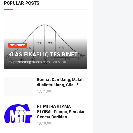
POPULAR POSTS
TES BINET
KLASIFIKASI IQ TES BINET
by
psychologymania.com
-
20.51.00
Berniat Cari Uang, Malah
di Mintai Uang, Gila...!!!
17.41.00
PT MITRA UTAMA
GLOBAL Penipu, Semakin
Gencar Beriklan
19.10.00