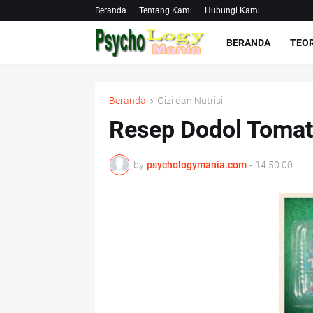
Beranda
Tentang Kami
Hubungi Kami
BERANDA
TEOR
Beranda
Gizi dan Nutrisi
Resep Dodol Tomat
by
psychologymania.com
-
14.50.00