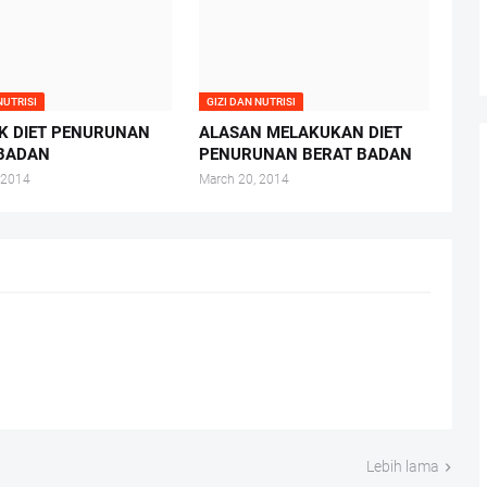
NUTRISI
GIZI DAN NUTRISI
K DIET PENURUNAN
ALASAN MELAKUKAN DIET
 BADAN
PENURUNAN BERAT BADAN
 2014
March 20, 2014
Lebih lama