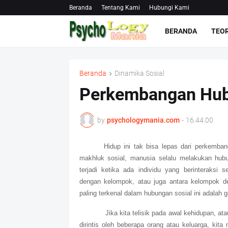
Beranda
Tentang Kami
Hubungi Kami
BERANDA
TEOR
Beranda
Dinamika Sosial
Perkembangan Hub
by
psychologymania.com
-
16.44.00
Hidup ini tak bisa l
epas
dari
perkemba
makhluk sosial, manusia selalu melakukan hubu
terjadi ketika ada individu yang berinteraksi s
dengan kelompok, atau juga antara kelompok 
paling terkenal dalam hubungan sosial ini adalah 
Jika kita telisik pada awal kehidupan, atau
dirintis oleh beberapa orang atau keluarga, ki