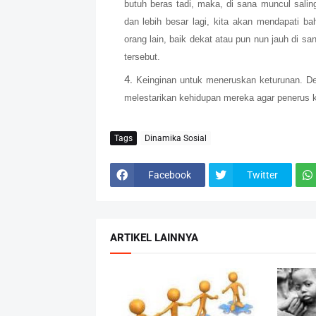
butuh beras tadi, maka, di sana muncul salin
dan lebih besar lagi, kita akan mendapati ba
orang lain, baik dekat atau pun nun jauh di sa
tersebut.
Keinginan untuk meneruskan keturunan. D
melestarikan kehidupan mereka agar penerus keh
Tags
Dinamika Sosial
Facebook
Twitter
ARTIKEL LAINNYA