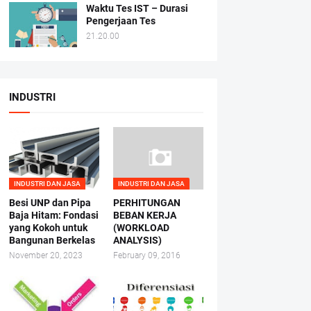
Waktu Tes IST – Durasi
Pengerjaan Tes
21.20.00
INDUSTRI
INDUSTRI DAN JASA
INDUSTRI DAN JASA
Besi UNP dan Pipa
PERHITUNGAN
Baja Hitam: Fondasi
BEBAN KERJA
yang Kokoh untuk
(WORKLOAD
Bangunan Berkelas
ANALYSIS)
November 20, 2023
February 09, 2016