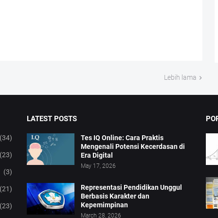
Lebih lama
LATEST POSTS
PO
(34)
Tes IQ Online: Cara Praktis
Mengenali Potensi Kecerdasan di
(23)
Era Digital
May 17, 2026
(3)
Representasi Pendidikan Unggul
(21)
Berbasis Karakter dan
Kepemimpinan
(23)
March 28, 2026