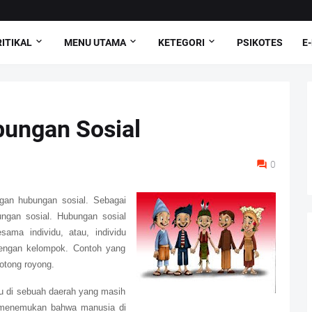
ITIKAL
MENU UTAMA
KETEGORI
PSIKOTES
E
ungan Sosial
0
ngan
hubungan sosial. Sebagai
ngan sosial. Hubungan sosial
esama individu, atau, individu
dengan kelompok. Contoh yang
gotong royong.
 di sebuah daerah yang masih
ta menemukan bahwa manusia di