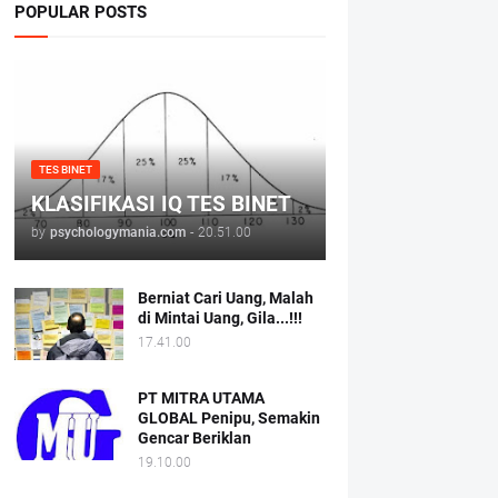
POPULAR POSTS
TES BINET
KLASIFIKASI IQ TES BINET
by
psychologymania.com
-
20.51.00
Berniat Cari Uang, Malah
di Mintai Uang, Gila...!!!
17.41.00
PT MITRA UTAMA
GLOBAL Penipu, Semakin
Gencar Beriklan
19.10.00