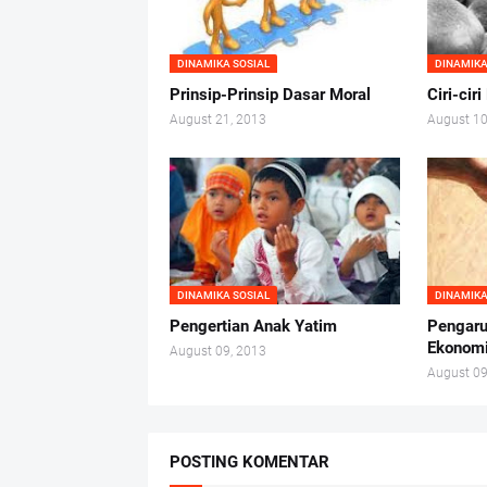
DINAMIKA SOSIAL
DINAMIKA
Prinsip-Prinsip Dasar Moral
Ciri-cir
August 21, 2013
August 10
DINAMIKA SOSIAL
DINAMIKA
Pengertian Anak Yatim
Pengar
Ekonomi
August 09, 2013
August 09
POSTING KOMENTAR