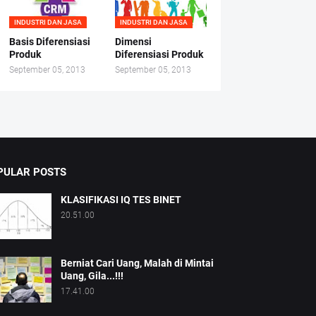
INDUSTRI DAN JASA
INDUSTRI DAN JASA
Basis Diferensiasi
Dimensi
Produk
Diferensiasi Produk
September 05, 2013
September 05, 2013
PULAR POSTS
KLASIFIKASI IQ TES BINET
20.51.00
Berniat Cari Uang, Malah di Mintai
Uang, Gila...!!!
17.41.00