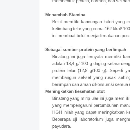
membentuk protein, hormon, dan sel dar
Menambah Stamina
Belut memiliki kandungan kalori yang cu
ketimbang telur yang cuma 162 kkal/ 100 
ini membuat belut menjadi makanan pen
Sebagai sumber protein yang berlimpah
Binatang ini juga ternyata memiliki ka
adalah 18,4 g/ 100 g daging setara dengan
protein telur (12,8 g/100 g). Seperti
membangun sel-sel yang rusak sehing
berlimpah dan aman dikonsumsi semua 
Meningkatkan kesehatan otot
Binatang yang mirip ular ini juga memil
yang mempengaruhi pertumbuhan manus
HGH inilah yang dapat meningkatkan k
Beberapa uji laboratorium juga meng
payudara.