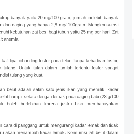
cukup banyak yaitu 20 mg/100 gram, jumlah ini lebih banyak
lur dan daging yang hanya 2,8 mg/ 100gram. Mengkonsumsi
hi kebutuhan zat besi bagi tubuh yaitu 25 mg per hari. Zat
it anemia.
ali lipat dibanding fosfor pada telur. Tanpa kehadiran fosfor,
ulang. Untuk itulah dalam jumlah tertentu fosfor sangat
disi tulang yang kuat.
 belut adalah salah satu jenis ikan yang memiliki kadar
elut hampir setara dengan lemak pada daging babi (28 g/100
ak boleh berlebihan karena justru bisa membahayakan
an cara di panggang untuk mengurangi kadar lemak dan tidak
tru akan menambah kadar lemak. Konsumsi lah belut dalam