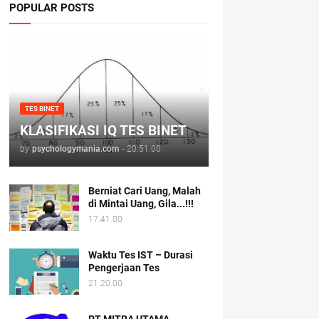
POPULAR POSTS
TES BINET
KLASIFIKASI IQ TES BINET
by
psychologymania.com
-
20.51.00
Berniat Cari Uang, Malah
di Mintai Uang, Gila...!!!
17.41.00
Waktu Tes IST – Durasi
Pengerjaan Tes
21.20.00