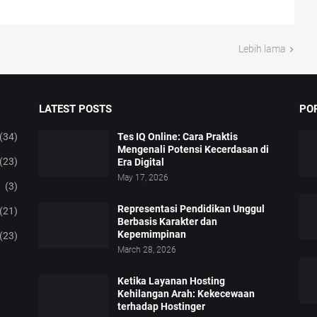
Lebih lama
LATEST POSTS
PO
(34)
Tes IQ Online: Cara Praktis
Mengenali Potensi Kecerdasan di
(23)
Era Digital
May 17, 2026
(3)
Representasi Pendidikan Unggul
(21)
Berbasis Karakter dan
Kepemimpinan
(23)
March 28, 2026
Ketika Layanan Hosting
Kehilangan Arah: Kekecewaan
terhadap Hostinger