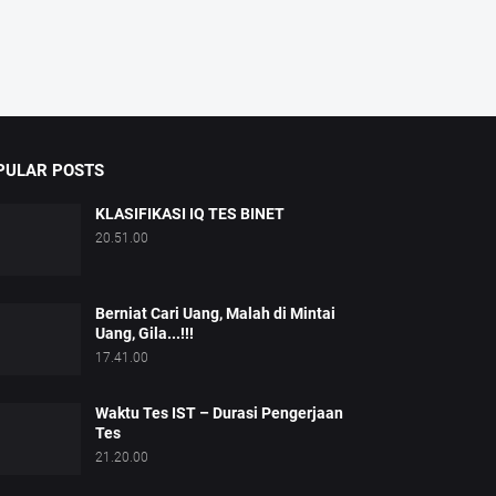
PULAR POSTS
KLASIFIKASI IQ TES BINET
20.51.00
Berniat Cari Uang, Malah di Mintai
Uang, Gila...!!!
17.41.00
Waktu Tes IST – Durasi Pengerjaan
Tes
21.20.00