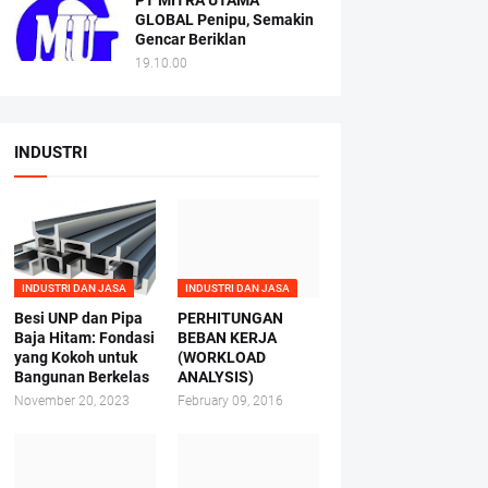
PT MITRA UTAMA
GLOBAL Penipu, Semakin
Gencar Beriklan
19.10.00
INDUSTRI
INDUSTRI DAN JASA
INDUSTRI DAN JASA
Besi UNP dan Pipa
PERHITUNGAN
Baja Hitam: Fondasi
BEBAN KERJA
yang Kokoh untuk
(WORKLOAD
Bangunan Berkelas
ANALYSIS)
November 20, 2023
February 09, 2016