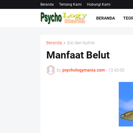
Beranda
Tentang Kami
Hubungi Kami
BERANDA
TEOR
Beranda
Gizi dan Nutrisi
Manfaat Belut
by
psychologymania.com
-
13.43.00