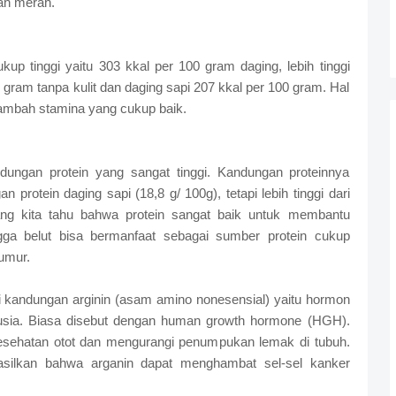
ah merah.
kup tinggi yaitu 303 kkal per 100 gram daging, lebih tinggi
gram tanpa kulit dan daging sapi 207 kkal per 100 gram. Hal
ambah stamina yang cukup baik.
ndungan protein yang sangat tinggi. Kandungan proteinnya
 protein daging sapi (18,8 g/ 100g), tetapi lebih tinggi dari
 yang kita tahu bahwa protein sangat baik untuk membantu
ga belut bisa bermanfaat sebagai sumber protein cukup
umur.
iki kandungan arginin (asam amino nonesensial) yaitu hormon
ia. Biasa disebut dengan human growth hormone (HGH).
esehatan otot dan mengurangi penumpukan lemak di tubuh.
hasilkan bahwa arganin dapat menghambat sel-sel kanker