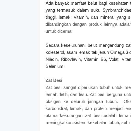
Ada banyak manfaat belut bagi kesehatan tu
yang termasuk dalam suku Synbranchidae
tinggi, lemak, vitamin, dan mineral yang s
dibandingkan dengan produk lainnya ada
untuk dicerna
Secara keseluruhan, belut mengandung zat-
kolesterol, asam lemak tak jenuh Omega 3 da
Niacin, Ribovlavin, Vitamin B6, Volat, Vi
Selenium.
Zat Besi
Zat besi sangat diperlukan tubuh untuk m
lemah, letih, dan lesu. Zat besi berguna
oksigen ke seluruh jaringan tubuh. Oksi
karbohidrat, lemak, dan protein menjadi en
utama kekurangan zat besi adalah lemah,
meningkatkan sistem kekebalan tubuh, sehing