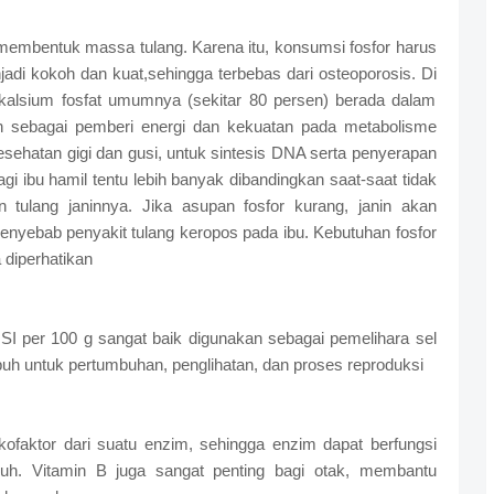
t membentuk massa tulang. Karena itu, konsumsi fosfor harus
adi kokoh dan kuat,sehingga terbebas dari osteoporosis. Di
l kalsium fosfat umumnya (sekitar 80 persen) berada dalam
lah sebagai pemberi energi dan kekuatan pada metabolisme
esehatan gigi dan gusi, untuk sintesis DNA serta penyerapan
i ibu hamil tentu lebih banyak dibandingkan saat-saat tidak
tulang janinnya. Jika asupan fosfor kurang, janin akan
penyebab penyakit tulang keropos pada ibu. Kebutuhan fosfor
 diperhatikan
I per 100 g sangat baik digunakan sebagai pemelihara sel
 tubuh untuk pertumbuhan, penglihatan, dan proses reproduksi
faktor dari suatu enzim, sehingga enzim dapat berfungsi
uh. Vitamin B juga sangat penting bagi otak, membantu