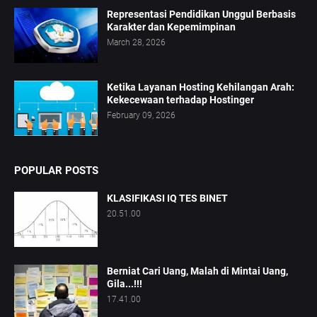
Representasi Pendidikan Unggul Berbasis
Karakter dan Kepemimpinan
March 28, 2026
Ketika Layanan Hosting Kehilangan Arah:
Kekecewaan terhadap Hostinger
February 09, 2026
POPULAR POSTS
KLASIFIKASI IQ TES BINET
20.51.00
Berniat Cari Uang, Malah di Mintai Uang,
Gila...!!!
17.41.00