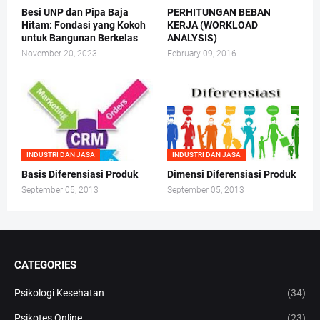
Besi UNP dan Pipa Baja
PERHITUNGAN BEBAN
Hitam: Fondasi yang Kokoh
KERJA (WORKLOAD
untuk Bangunan Berkelas
ANALYSIS)
November 20, 2023
February 09, 2016
INDUSTRI DAN JASA
INDUSTRI DAN JASA
Basis Diferensiasi Produk
Dimensi Diferensiasi Produk
September 05, 2013
September 05, 2013
CATEGORIES
Psikologi Kesehatan
(34)
Psikotes Online
(23)