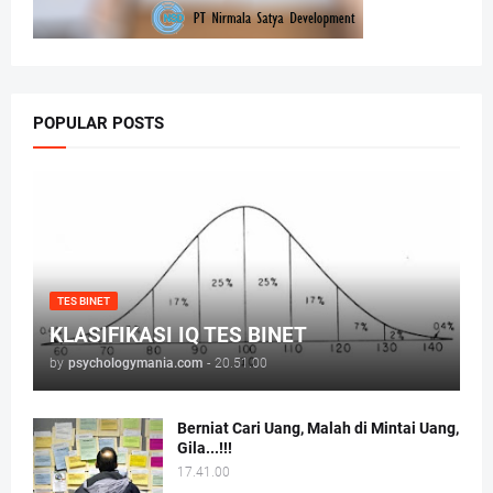
POPULAR POSTS
TES BINET
KLASIFIKASI IQ TES BINET
by
psychologymania.com
-
20.51.00
Berniat Cari Uang, Malah di Mintai Uang,
Gila...!!!
17.41.00