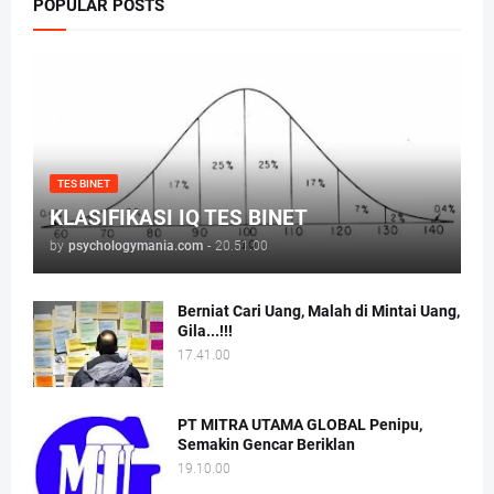
POPULAR POSTS
TES BINET
KLASIFIKASI IQ TES BINET
by
psychologymania.com
-
20.51.00
Berniat Cari Uang, Malah di Mintai Uang,
Gila...!!!
17.41.00
PT MITRA UTAMA GLOBAL Penipu,
Semakin Gencar Beriklan
19.10.00