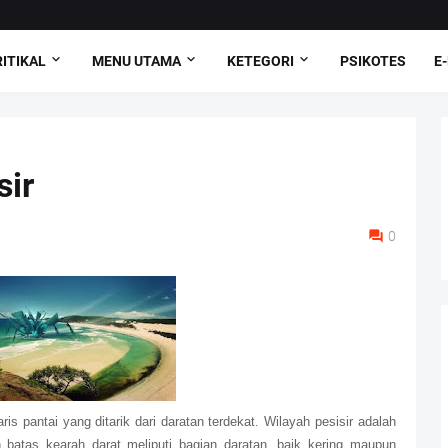
ITIKAL
MENU UTAMA
KETEGORI
PSIKOTES
E
sir
0
is pantai yang ditarik dari daratan terdekat. Wilayah pesisir adalah
 batas kearah darat meliputi bagian daratan, baik kering maupun