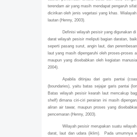
terendam air yang masih mendapat pengaruh sifat-s
dicirikan oleh jenis vegetasi yang khas. Wialaya
lautan (Henny, 2003).
Definisi wilayah pesisir yang digunakan d
darat wilayah pesisir meliputi bagian daratan, bai
seperti pasang surut, angin laut, dan perembesan
laut yang masih dipengaruhi oleh proses-proses ala
maupun yang disebabkan oleh kegiatan manusia 
2004).
Apabila ditinjau dari garis pantai (c
(boundaries), yaitu batas sejajar garis pantai (l
Batas wilayah pesisir kearah laut mencakup bagi
shelf) dimana ciri-ciri perairan ini masih dipenga
aliran air tawar, maupun proses yang disebabka
pencemaran (Henny, 2003).
Wilayah pesisir merupakan suatu wilaya
darat, laut dan udara (iklim).
Pada umumnya wil