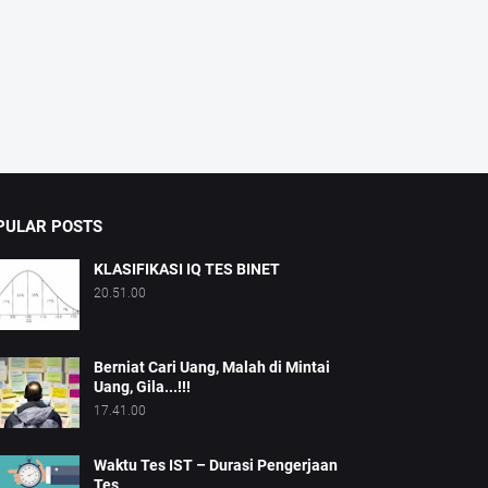
PULAR POSTS
KLASIFIKASI IQ TES BINET
20.51.00
Berniat Cari Uang, Malah di Mintai
Uang, Gila...!!!
17.41.00
Waktu Tes IST – Durasi Pengerjaan
Tes