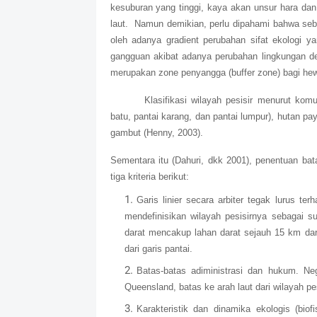
kesuburan yang tinggi, kaya akan unsur hara dan
laut.
Namun demikian, perlu dipahami bahwa sebaga
oleh adanya gradient perubahan sifat ekologi 
gangguan akibat adanya perubahan lingkungan den
merupakan zone penyangga (buffer zone) bagi hew
Klasifikasi wilayah pesisir menurut komu
batu, pantai karang, dan pantai lumpur), hutan pa
gambut (Henny, 2003).
Sementara itu (Dahuri, dkk 2001), penentuan ba
tiga kriteria berikut:
Garis linier secara arbiter tegak lurus ter
mendefinisikan wilayah pesisirnya sebagai su
darat mencakup lahan darat sejauh 15 km dari 
dari garis pantai.
Batas-batas adiministrasi dan hukum. Neg
Queensland, batas ke arah laut dari wilayah pes
Karakteristik dan dinamika ekologis (biof