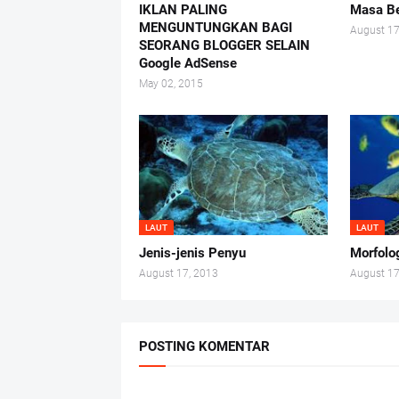
IKLAN PALING
Masa Be
MENGUNTUNGKAN BAGI
August 17
SEORANG BLOGGER SELAIN
Google AdSense
May 02, 2015
LAUT
LAUT
Jenis-jenis Penyu
Morfolo
August 17, 2013
August 17
POSTING KOMENTAR