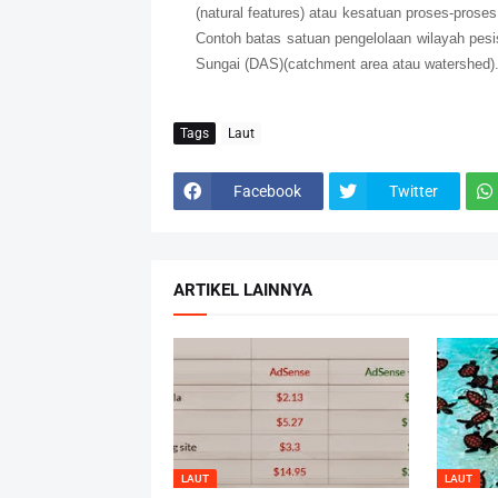
(natural features) atau kesatuan proses-proses 
Contoh batas satuan pengelolaan wilayah pesisi
Sungai (DAS)(catchment area atau watershed)
Tags
Laut
Facebook
Twitter
ARTIKEL LAINNYA
LAUT
LAUT