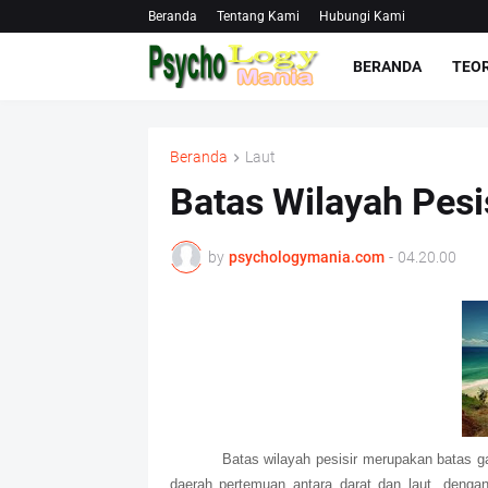
Beranda
Tentang Kami
Hubungi Kami
BERANDA
TEOR
Beranda
Laut
Batas Wilayah Pesi
by
psychologymania.com
-
04.20.00
Batas wilayah pesisir merupakan batas gar
daerah pertemuan antara darat dan laut, dengan