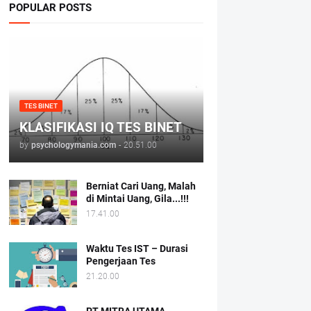
POPULAR POSTS
TES BINET
KLASIFIKASI IQ TES BINET
by
psychologymania.com
-
20.51.00
Berniat Cari Uang, Malah
di Mintai Uang, Gila...!!!
17.41.00
Waktu Tes IST – Durasi
Pengerjaan Tes
21.20.00