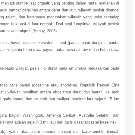
 menjadi sumber zat organik yang penting dalam rantai makanan di
i tempat peralihan antara darat dan laut, wilayah pesisir ditandai
yang tajam, dan karenanya merupakan wilayah yang peka terhadap
gan fluktuasi di luar normal.
Dari segi fungsinya, wilayah pesisir
an-hewan migrasi (Henny, 2003).
nitas hayati adalah ekosistem litoral (pantai pasir dangkal, pantai
yau, vegetasi terna rawa payau, hutan rawa air tawar dan hutan rawa
tas-batas wilayah pesisir di dunia pada umumnya berdasarkan pada
hadap garis pantai (coastline atau shoreline). Republik Rakyat Cina
atu wilayah peralihan antara ekosistem darat dan lautan, ke arah
garis pantai, dan ke arah laut meliputi perairan laut sejauh 15 km
ara bagian Washington, Amerika Serikat; Australia Selatan; dan
isirnya adalah sejauh 3 mil laut dari garis dasar (coastal baseline).
isik), yakni atas dasar sebaran spasial dari karakteristik alamiah