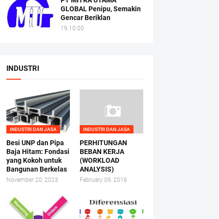
PT MITRA UTAMA
GLOBAL Penipu, Semakin
Gencar Beriklan
19.10.00
INDUSTRI
INDUSTRI DAN JASA
INDUSTRI DAN JASA
Besi UNP dan Pipa
PERHITUNGAN
Baja Hitam: Fondasi
BEBAN KERJA
yang Kokoh untuk
(WORKLOAD
Bangunan Berkelas
ANALYSIS)
November 20, 2023
February 09, 2016