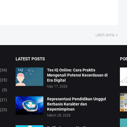
Lebih lama
LATEST POSTS
PO
(34)
Tes IQ Online: Cara Praktis
Mengenali Potensi Kecerdasan di
(23)
Era Digital
May 17, 2026
(3)
Representasi Pendidikan Unggul
(21)
Berbasis Karakter dan
Kepemimpinan
(23)
March 28, 2026