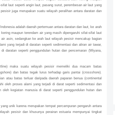
ifat laut seperti angin laut, pasang surut, perembesan air laut yang
h pesisir juga merupakan suatu wilayah peralihan antara daratan dan
i Indonesia adalah daerah pertemuan antara daratan dan laut, ke arah
k kering maupun terendam air yang masih dipengaruhi sifat-sifat laut
 air asin, sedangkan ke arah laut wilayah pesisir mencakup bagian
mi yang terjadi di daratan seperti sedimentasi dan aliran air tawar,
di daratan seperti penggundulan hutan dan pencemaran (Wiyana,
oastline) maka suatu wilayah pesisir memeliki dua macam batas
ongshore) dan batas tegak lurus terhadap garis pantai (crossshore).
an atau batas terluar daripada daerah paparan benua (continental
ruhi oleh proses alami yang terjadi di darat seperti sedimentasi dan
n oleh kegiatan manusia di darat seperti penggundulan hutan dan
h yang unik karena merupakan tempat percampuran pengaruh antara
ayah pesisir dan khusunya perairan estuaria mempunyai tingkat