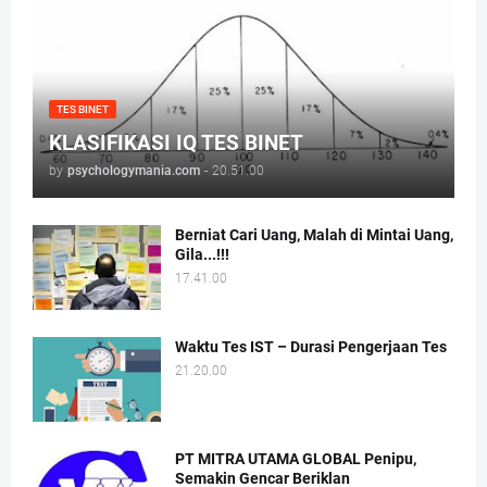
TES BINET
KLASIFIKASI IQ TES BINET
by
psychologymania.com
-
20.51.00
Berniat Cari Uang, Malah di Mintai Uang,
Gila...!!!
17.41.00
Waktu Tes IST – Durasi Pengerjaan Tes
21.20.00
PT MITRA UTAMA GLOBAL Penipu,
Semakin Gencar Beriklan