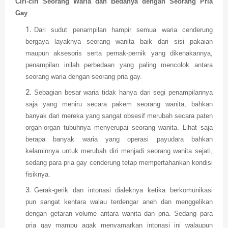
Ciri-ciri Seorang Waria dan Bedanya dengan Seorang Pria
Gay
Dari sudut penampilan hampir semua waria cenderung
bergaya layaknya seorang wanita baik dari sisi pakaian
maupun aksesoris serta pernak-pernik yang dikenakannya,
penampilan inilah perbedaan yang paling mencolok antara
seorang waria dengan seorang pria gay.
Sebagian besar waria tidak hanya dari segi penampilannya
saja yang meniru secara pakem seorang wanita, bahkan
banyak dari mereka yang sangat obsesif merubah secara paten
organ-organ tubuhnya menyerupai seorang wanita. Lihat saja
berapa banyak waria yang operasi payudara bahkan
kelaminnya untuk merubah diri menjadi seorang wanita sejati,
sedang para pria gay cenderung tetap mempertahankan kondisi
fisiknya.
Gerak-gerik dan intonasi dialeknya ketika berkomunikasi
pun sangat kentara walau terdengar aneh dan menggelikan
dengan getaran volume antara wanita dan pria. Sedang para
pria gay mampu agak menyamarkan intonasi ini walaupun