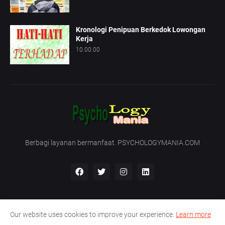
Kronologi Penipuan Berkedok Lowongan
Kerja
10.00.00
Berbagi layanan bermanfaat. PSYCHOLOGYMANIA.COM
Our website uses cookies to improve your experience.
Learn more
Beranda
Tentang Kami
Hubungi Kami