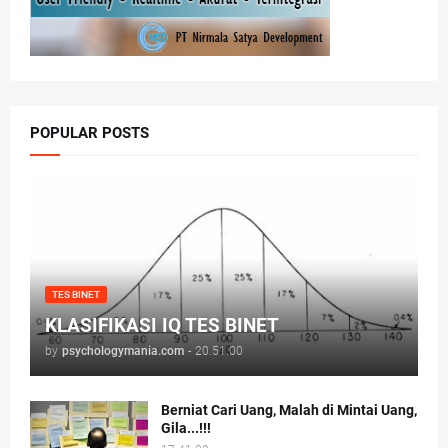
POPULAR POSTS
TES BINET
KLASIFIKASI IQ TES BINET
by
psychologymania.com
-
20.51.00
Berniat Cari Uang, Malah di Mintai Uang,
Gila...!!!