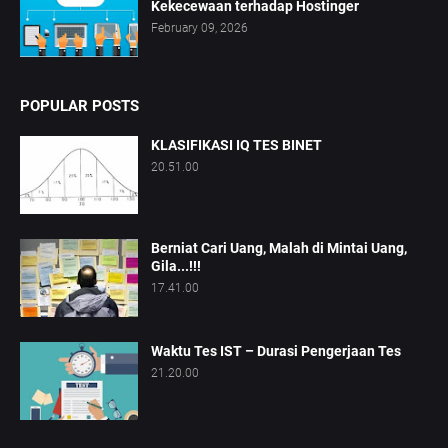
Kekecewaan terhadap Hostinger
February 09, 2026
POPULAR POSTS
KLASIFIKASI IQ TES BINET
20.51.00
Berniat Cari Uang, Malah di Mintai Uang,
Gila...!!!
17.41.00
Waktu Tes IST – Durasi Pengerjaan Tes
21.20.00