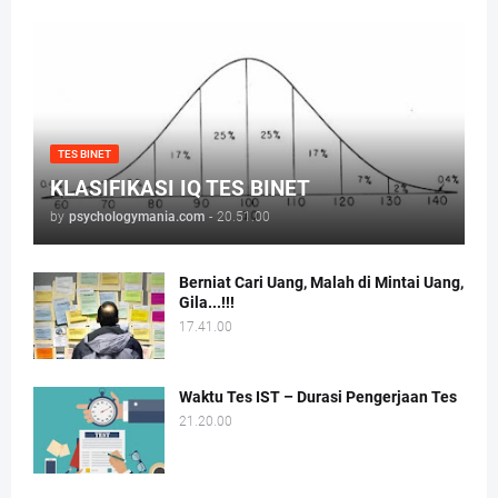
TES BINET
KLASIFIKASI IQ TES BINET
by
psychologymania.com
-
20.51.00
Berniat Cari Uang, Malah di Mintai Uang,
Gila...!!!
17.41.00
Waktu Tes IST – Durasi Pengerjaan Tes
21.20.00