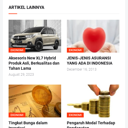
ARTIKEL LAINNYA
EKONOMI
EKONOMI
Aksesoris New XL7 Hybrid
JENIS-JENIS ASURANSI
Produk Asli, Berkualitas dan
YANG ADA DI INDONESIA
Tahan Lama
December 16, 2013
August 29, 2023
EKONOMI
EKONOMI
Tingkat Bunga dalam
Pengaruh Modal Terhadap