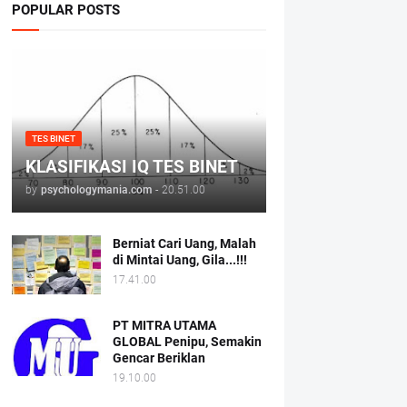
POPULAR POSTS
TES BINET
KLASIFIKASI IQ TES BINET
by
psychologymania.com
-
20.51.00
Berniat Cari Uang, Malah
di Mintai Uang, Gila...!!!
17.41.00
PT MITRA UTAMA
GLOBAL Penipu, Semakin
Gencar Beriklan
19.10.00