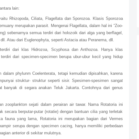
ntara lain:
yaitu Rhizopoda, Ciliata, Flagellata dan Sporozoa. Klasis Sporozoa
emuany merupakan parasit. Mengenai Flagellata, dalam hal ini “Zoo-
ving) sebenarnya semua terdiri dari holozoik dari alga yang berflagel,
 dll. Atau dari Euglenophyta, seperti Astacia atau Peranema, dll.
 terdiri dari klas Hidrozoa, Scyphosa dan Anthozoa. Hanya klas
erdiri dari specimen-specimen berupa ubur-ubur kecil yang hidup
 dalam phylunm Coelenterata, tetapi kemudian dipisahkan, karena
nyai struktur- struktur seperti sisir. Spesimen-spesimen sangat
hat banyak di segara anakan Teluk Jakarta. Contohnya dari genus
an zooplankton sejati dalam perairan air tawar. Nama Rotatoria ini
k secara berputar-putar (rotatie) dengan bantuan cilia yang terletak
ika fauna yang lama, Rotatoria ini merupakan bagian dari Vermes
 hampir serupa dengan specimen cacing, hanya memiliki perbedaan
gian anterior di sekitar mulutnya.