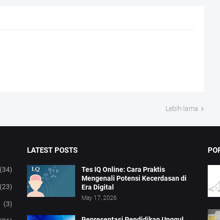
Lebih lama
LATEST POSTS
PO
(34)
Tes IQ Online: Cara Praktis
Mengenali Potensi Kecerdasan di
(23)
Era Digital
May 17, 2026
(3)
Representasi Pendidikan Unggul