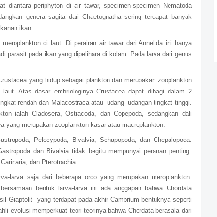
pat diantara periphyton di air tawar, specimen-specimen Nematoda
edangkan genera sagita dari Chaetognatha sering terdapat banyak
kanan ikan.
 meroplankton di laut. Di perairan air tawar dari Annelida ini hanya
adi parasit pada ikan yang dipelihara di kolam. Pada larva dari genus
Crustacea yang hidup sebagai plankton dan merupakan zooplankton
i laut. Atas dasar embriologinya Crustacea dapat dibagi dalam 2
ingkat rendah dan Malacostraca atau
udang- udangan tingkat tinggi.
ton ialah Cladosera, Ostracoda, dan Copepoda, sedangkan dali
a yang merupakan zooplankton kasar atau macroplankton.
s Gastropoda, Pelocypoda, Bivalvia, Schapopoda, dan Chepalopoda.
 Gastropoda dan Bivalvia tidak begitu mempunyai peranan penting.
 Carinaria, dan Pterotrachia.
arva-larva saja dari beberapa ordo yang merupakan meroplankton.
 bersamaan bentuk larva-larva ini ada anggapan bahwa Chordata
il Graptolit
yang terdapat pada akhir Cambrium bentuknya seperti
ahli evolusi memperkuat teori-teorinya bahwa Chordata berasala dari