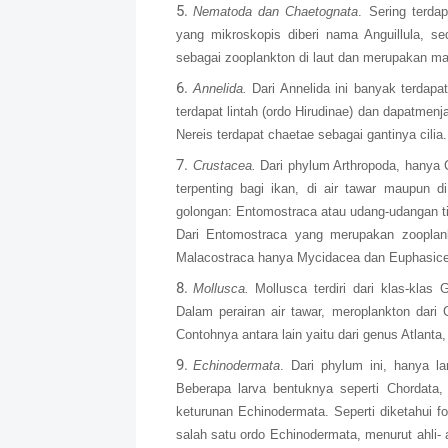
Nematoda dan Chaetognata
. Sering terda
yang mikroskopis diberi nama Anguillula, s
sebagai zooplankton di laut dan merupakan ma
Annelida.
Dari Annelida ini banyak terdapat
terdapat lintah (ordo Hirudinae) dan dapatmenj
Nereis terdapat chaetae sebagai gantinya cilia.
Crustacea.
Dari phylum Arthropoda, hanya 
terpenting bagi ikan, di air tawar maupun d
golongan: Entomostraca atau udang-udangan t
Dari Entomostraca yang merupakan zooplank
Malacostraca hanya Mycidacea dan Euphasice
Mollusca.
Mollusca terdiri dari klas-kla
Dalam perairan air tawar, meroplankton dari
Contohnya antara lain yaitu dari genus Atlanta,
Echinodermata
. Dari phylum ini, hanya l
Beberapa larva bentuknya seperti Chordata,
keturunan Echinodermata. Seperti diketahui fos
salah satu ordo Echinodermata, menurut ahli- 