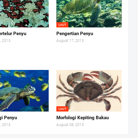
LAUT
rtelur Penyu
Pengertian Penyu
, 2013
August 17, 2013
LAUT
gi Penyu
Morfologi Kepiting Bakau
, 2013
August 08, 2013