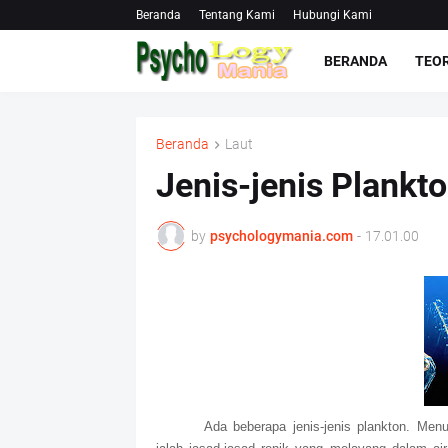
Beranda
Tentang Kami
Hubungi Kami
BERANDA
TEOR
Beranda
Laut
Jenis-jenis Plankt
by
psychologymania.com
-
17.01.00
Ada beberapa jenis-jenis plankton. Men