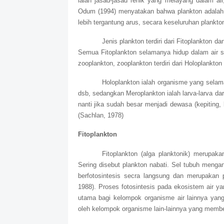
ialah jasad-jasad renik yang melayang dalam air
Odum (1994) menyatakan bahwa plankton adalah 
lebih tergantung arus, secara keseluruhan plankto
Jenis plankton terdiri dari Fitoplankton d
Semua Fitoplankton selamanya hidup dalam air s
zooplankton, zooplankton terdiri dari Holoplankto
Holoplankton ialah organisme yang selama
dsb, sedangkan Meroplankton ialah larva-larva da
nanti jika sudah besar menjadi dewasa (kepiting, 
(Sachlan, 1978)
Fitoplankton
Fitoplankton (alga planktonik) merupaka
Sering disebut plankton nabati. Sel tubuh meng
berfotosintesis secra langsung dan merupakan
1988). Proses fotosintesis pada ekosistem air ya
utama bagi kelompok organisme air lainnya yang
oleh kelompok organisme lain-lainnya yang membe