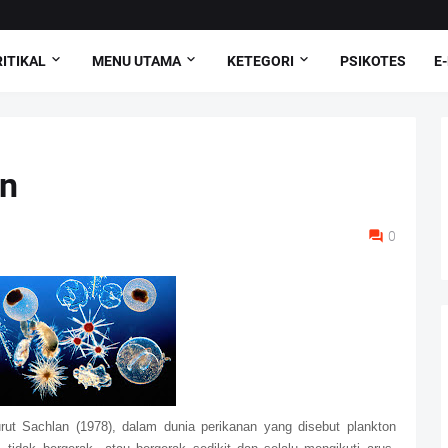
ITIKAL
MENU UTAMA
KETEGORI
PSIKOTES
E
on
0
urut Sachlan (1978), dalam dunia perikanan yang disebut plankton