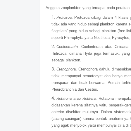
Anggota zooplankton yang terdapat pada perairan a
Protozoa
. Protozoa dibagi dalam 4 klasis 
tidak ada yang hidup sebagi plankton karena s
flagellata” yang hidup sebagi plankton (free-li
seperti Phirrophyta yaitu Noctiluca, Pyrocytus,
Coelenterata
. Coelenterata atau Cnidaria
Hidrozoa, dimana Hyda juga termasuk, yang t
sebagai plankton.
Ctenophora
. Ctenophora dahulu dimasukkan
tidak mempunyai nematocyst dan hanya mempu
transparan dan tidak berwarna. Pernah terli
Pleurobranchia dan Cestus.
Rotatoria atau Rotifera
. Rotatoria merupak
didasarkan kerena sifatnya yaitu bergerak-gera
anterior disekitar mulutnya. Dalam sistemat
(cacing-cacingan) karena bentuk anatominya
yang agak menyolok yaitu mempunyai cilia di ba