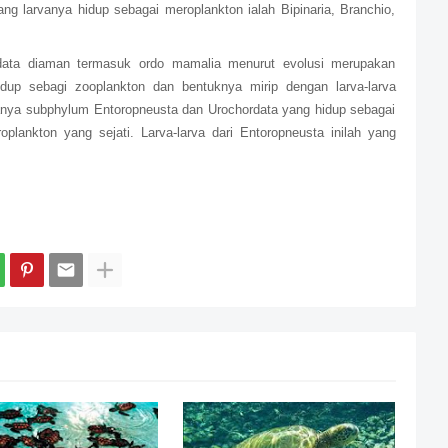
g larvanya hidup sebagai meroplankton ialah Bipinaria, Branchio,
ordata diaman termasuk ordo mamalia menurut evolusi merupakan
dup sebagi zooplankton dan bentuknya mirip dengan larva-larva
anya subphylum Entoropneusta dan Urochordata yang hidup sebagai
plankton yang sejati. Larva-larva dari Entoropneusta inilah yang