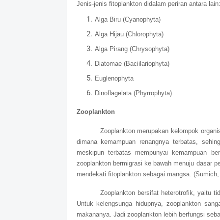
Jenis-jenis fitoplankton didalam periran antara lain
Alga Biru (Cyanophyta)
Alga Hijau (Chlorophyta)
Alga Pirang (Chrysophyta)
Diatomae (Baciilariophyta)
Euglenophyta
Dinoflagelata (Phyrrophyta)
Zooplankton
Zooplankton merupakan kelompok organis
dimana kemampuan renangnya terbatas, sehing
meskipun terbatas mempunyai kemampuan berge
zooplankton bermigrasi ke bawah menuju dasar per
mendekati fitoplankton sebagai mangsa. (Sumich,
Zooplankton bersifat heterotrofik, yaitu 
Untuk kelengsunga hidupnya, zooplankton sanga
makananya. Jadi zooplankton lebih berfungsi seb