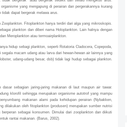
, tidak bergerak
atau bergerak sedikit dan selalu mengikuti arus.
organisme yang mengapung di perairan dan pergerakannya kurang
n tidak dapat bergerak melawa arus.
an Zooplankton. Fitoplankton hanya terdiri dari alga yang mikroskopis.
ebagai plankton dan diberi nama Holoplankton. Lain halnya dengan
n dan Meroplankton atau termoairplankton.
nya hidup sebagi plankton, seperti Rotatoria Cladocera, Copepoda,
ri segala macam udang atau larva dari hewan-hewan air lainnya yang
lobster, udang-udang besar, dsb) tidak lagi hudup sebagai plankton.
n dasar sebagian jaring-jaring makanan di laut maupun air tawar.
andung klorofil sehingga merupakan organisme autotrof yang mampu
 penyumbang makanan alami pada kehidupan perairan (Nybakken,
ng dilakukan oleh fitoplankton (produsen) merupakan sumber nutrisi
 berperan sebagai konsumen. Dimulai dari zooplankton dan diikuti
ntuk rantai makanan. (Barus, 2002).