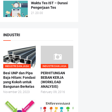
Waktu Tes IST – Durasi
Pengerjaan Tes
21.20.00
INDUSTRI
INDUSTRI DAN JASA
INDUSTRI DAN JASA
Besi UNP dan Pipa
PERHITUNGAN
Baja Hitam: Fondasi
BEBAN KERJA
yang Kokoh untuk
(WORKLOAD
Bangunan Berkelas
ANALYSIS)
November 20, 2023
February 09, 2016