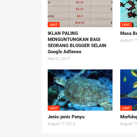
LAUT
LAUT
IKLAN PALING
Masa Be
MENGUNTUNGKAN BAGI
August 17
SEORANG BLOGGER SELAIN
Google AdSense
May 02, 2015
LAUT
LAUT
Jenis-jenis Penyu
Morfolo
August 17, 2013
August 17