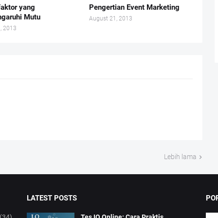
Faktor yang
Pengertian Event Marketing
garuhi Mutu
August 21, 2013
, 2013
Lebih lama
LATEST POSTS
PO
(34)
Tes IQ Online: Cara Praktis