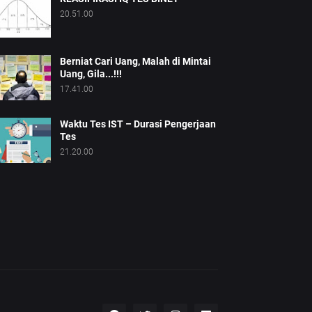
20.51.00
Berniat Cari Uang, Malah di Mintai
Uang, Gila...!!!
17.41.00
Waktu Tes IST – Durasi Pengerjaan
Tes
21.20.00