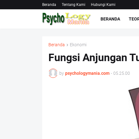
Beranda
Tentang Kami
Hubungi Kami
BERANDA
TEOR
Beranda
Ekonomi
Fungsi Anjungan Tu
by
psychologymania.com
-
05.25.00