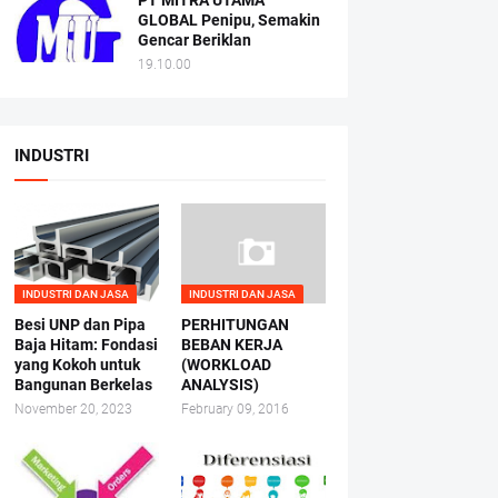
PT MITRA UTAMA
GLOBAL Penipu, Semakin
Gencar Beriklan
19.10.00
INDUSTRI
INDUSTRI DAN JASA
INDUSTRI DAN JASA
Besi UNP dan Pipa
PERHITUNGAN
Baja Hitam: Fondasi
BEBAN KERJA
yang Kokoh untuk
(WORKLOAD
Bangunan Berkelas
ANALYSIS)
November 20, 2023
February 09, 2016