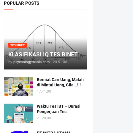
POPULAR POSTS
TES BINET
KLASIFIKASI IQ TES BINET
by
psychologymania.com
-
20.51.00
Berniat Cari Uang, Malah
di Mintai Uang, Gila...!!!
17.41.00
Waktu Tes IST – Durasi
Pengerjaan Tes
21.20.00