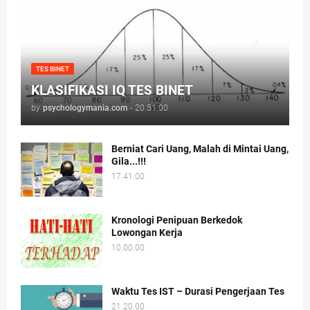
TES BINET
KLASIFIKASI IQ TES BINET
by
psychologymania.com
-
20.51.00
Berniat Cari Uang, Malah di Mintai Uang,
Gila...!!!
17.41.00
Kronologi Penipuan Berkedok
Lowongan Kerja
10.00.00
Waktu Tes IST – Durasi Pengerjaan Tes
21.20.00