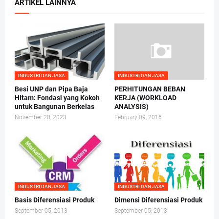
ARTIKEL LAINNYA
INDUSTRI DAN JASA
INDUSTRI DAN JASA
Besi UNP dan Pipa Baja
PERHITUNGAN BEBAN
Hitam: Fondasi yang Kokoh
KERJA (WORKLOAD
untuk Bangunan Berkelas
ANALYSIS)
November 20, 2023
February 09, 2016
INDUSTRI DAN JASA
INDUSTRI DAN JASA
Basis Diferensiasi Produk
Dimensi Diferensiasi Produk
September 05, 2013
September 05, 2013