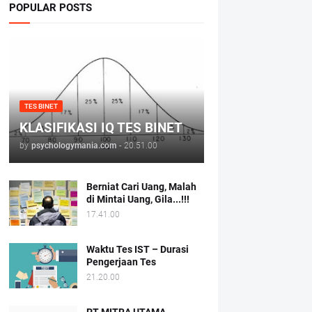
POPULAR POSTS
TES BINET
KLASIFIKASI IQ TES BINET
by
psychologymania.com
-
20.51.00
Berniat Cari Uang, Malah
di Mintai Uang, Gila...!!!
17.41.00
Waktu Tes IST – Durasi
Pengerjaan Tes
21.20.00