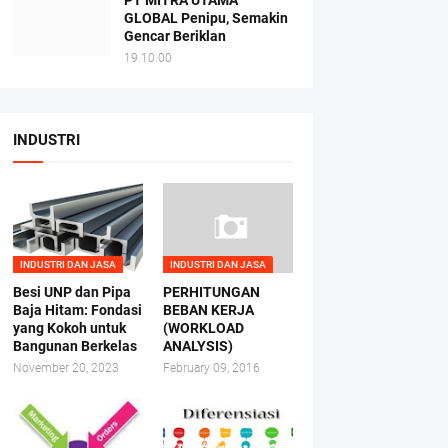
PT MITRA UTAMA
GLOBAL Penipu, Semakin
Gencar Beriklan
19.10.00
INDUSTRI
INDUSTRI DAN JASA
INDUSTRI DAN JASA
Besi UNP dan Pipa
PERHITUNGAN
Baja Hitam: Fondasi
BEBAN KERJA
yang Kokoh untuk
(WORKLOAD
Bangunan Berkelas
ANALYSIS)
November 20, 2023
February 09, 2016