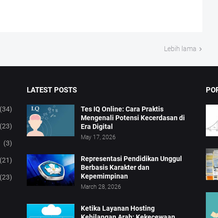
Lebih lama
LATEST POSTS
PO
(34)
Tes IQ Online: Cara Praktis
Mengenali Potensi Kecerdasan di
(23)
Era Digital
May 17, 2026
(3)
Representasi Pendidikan Unggul
(21)
Berbasis Karakter dan
Kepemimpinan
(23)
March 28, 2026
Ketika Layanan Hosting
Kehilangan Arah: Kekecewaan