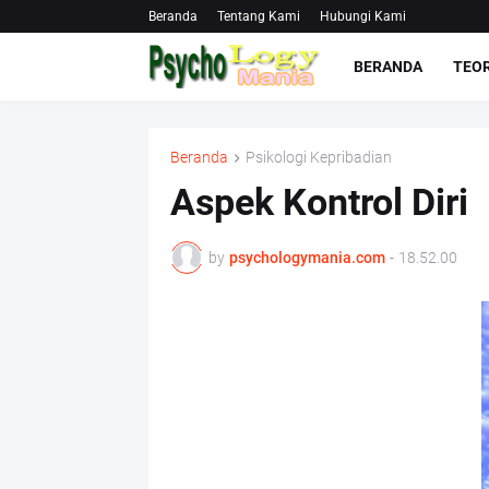
Beranda
Tentang Kami
Hubungi Kami
BERANDA
TEOR
Beranda
Psikologi Kepribadian
Aspek Kontrol Diri
by
psychologymania.com
-
18.52.00