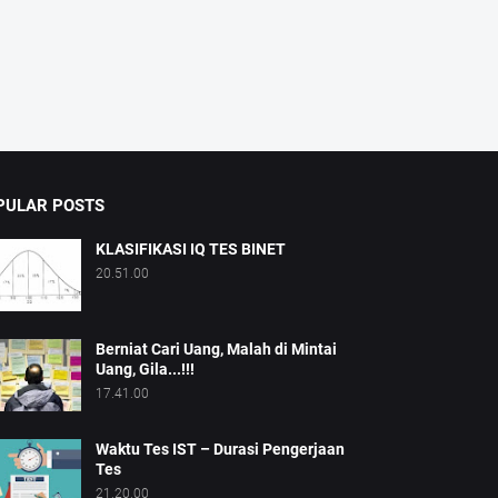
PULAR POSTS
KLASIFIKASI IQ TES BINET
20.51.00
Berniat Cari Uang, Malah di Mintai
Uang, Gila...!!!
17.41.00
Waktu Tes IST – Durasi Pengerjaan
Tes
21.20.00