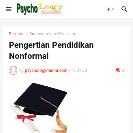
Beranda
Bimbingan dan Konseling
Pengertian Pendidikan
Nonformal
by
psychologymania.com
-
12.31.00
0