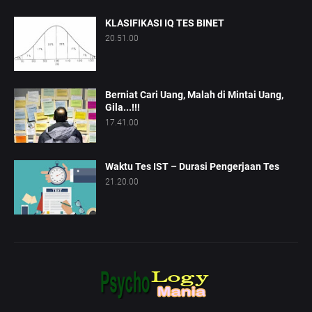
KLASIFIKASI IQ TES BINET
20.51.00
Berniat Cari Uang, Malah di Mintai Uang,
Gila...!!!
17.41.00
Waktu Tes IST – Durasi Pengerjaan Tes
21.20.00