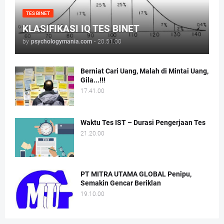
TES BINET
KLASIFIKASI IQ TES BINET
by
psychologymania.com
-
20.51.00
Berniat Cari Uang, Malah di Mintai Uang,
Gila...!!!
17.41.00
Waktu Tes IST – Durasi Pengerjaan Tes
21.20.00
PT MITRA UTAMA GLOBAL Penipu,
Semakin Gencar Beriklan
19.10.00