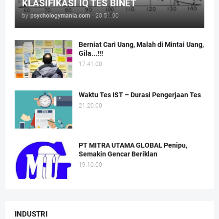
KLASIFIKASI IQ TES BINET
by
psychologymania.com
-
20.51.00
Berniat Cari Uang, Malah di Mintai Uang,
Gila...!!!
17.41.00
Waktu Tes IST – Durasi Pengerjaan Tes
21.20.00
PT MITRA UTAMA GLOBAL Penipu,
Semakin Gencar Beriklan
19.10.00
INDUSTRI