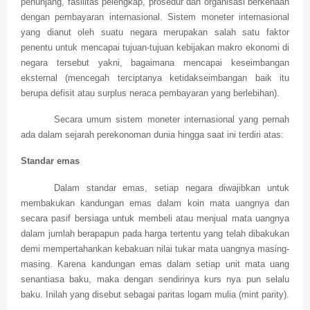
penunjang, fasilitas pelengkap, prosedur dan organisasi berkenaan
dengan pembayaran internasional. Sistem moneter internasional
yang dianut oleh suatu negara merupakan salah satu faktor
penentu untuk mencapai tujuan-tujuan kebijakan makro ekonomi di
negara tersebut yakni, bagaimana mencapai keseimbangan
eksternal (mencegah terciptanya ketidakseimbangan baik itu
berupa defisit atau surplus neraca pembayaran yang berlebihan).
Secara umum sistem moneter internasional yang pernah
ada dalam sejarah perekonoman dunia hingga saat ini terdiri atas:
Standar emas
Dalam standar emas, setiap negara diwajibkan untuk
membakukan kandungan emas dalam koin mata uangnya dan
secara pasif bersiaga untuk membeli atau menjual mata uangnya
dalam jumlah berapapun pada harga tertentu yang telah dibakukan
demi mempertahankan kebakuan nilai tukar mata uangnya masing-
masing. Karena kandungan emas dalam setiap unit mata uang
senantiasa baku, maka dengan sendirinya kurs nya pun selalu
baku. Inilah yang disebut sebagai paritas logam mulia (mint parity).