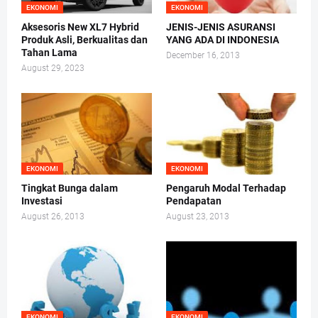
EKONOMI
EKONOMI
Aksesoris New XL7 Hybrid
JENIS-JENIS ASURANSI
Produk Asli, Berkualitas dan
YANG ADA DI INDONESIA
Tahan Lama
December 16, 2013
August 29, 2023
EKONOMI
EKONOMI
Tingkat Bunga dalam
Pengaruh Modal Terhadap
Investasi
Pendapatan
August 26, 2013
August 23, 2013
EKONOMI
EKONOMI