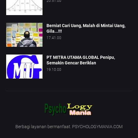
20.51.00
Berniat Cari Uang, Malah di Mintai Uang,
Gila...!!!
17.41.00
PT MITRA UTAMA GLOBAL Penipu,
Semakin Gencar Beriklan
19.10.00
Berbagi layanan bermanfaat. PSYCHOLOGYMANIA.COM