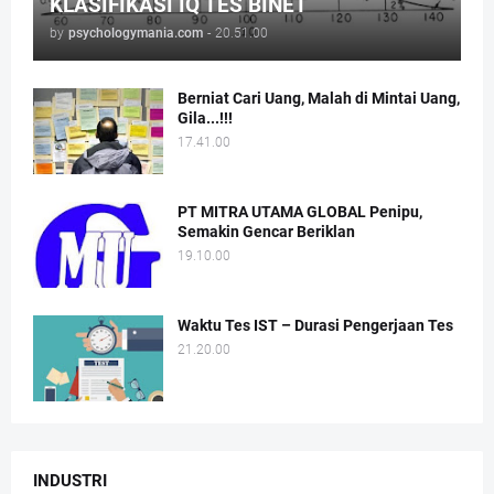
KLASIFIKASI IQ TES BINET
by
psychologymania.com
-
20.51.00
Berniat Cari Uang, Malah di Mintai Uang,
Gila...!!!
17.41.00
PT MITRA UTAMA GLOBAL Penipu,
Semakin Gencar Beriklan
19.10.00
Waktu Tes IST – Durasi Pengerjaan Tes
21.20.00
INDUSTRI