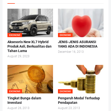
EKONOMI
EKONOMI
Aksesoris New XL7 Hybrid
JENIS-JENIS ASURANSI
Produk Asli, Berkualitas dan
YANG ADA DI INDONESIA
Tahan Lama
December 16, 2013
August 29, 2023
EKONOMI
EKONOMI
Tingkat Bunga dalam
Pengaruh Modal Terhadap
Investasi
Pendapatan
August 26, 2013
August 23, 2013