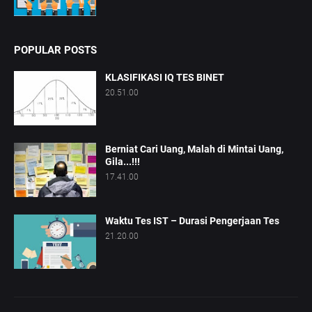
POPULAR POSTS
KLASIFIKASI IQ TES BINET
20.51.00
Berniat Cari Uang, Malah di Mintai Uang,
Gila...!!!
17.41.00
Waktu Tes IST – Durasi Pengerjaan Tes
21.20.00