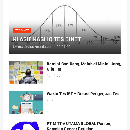
TES BINET
KLASIFIKASI IQ TES BINET
by
psychologymania.com
-
20.51.00
Berniat Cari Uang, Malah di Mintai Uang,
Gila...!!!
17.41.00
Waktu Tes IST – Durasi Pengerjaan Tes
21.20.00
PT MITRA UTAMA GLOBAL Penipu,
Semakin Gencar Beriklan