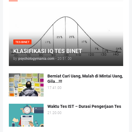
TES BINET
KLASIFIKASI IQ TES BINET
by
psychologymania.com
-
20.51.00
Berniat Cari Uang, Malah di Mintai Uang,
Gila...!!!
17.41.00
Waktu Tes IST – Durasi Pengerjaan Tes
21.20.00