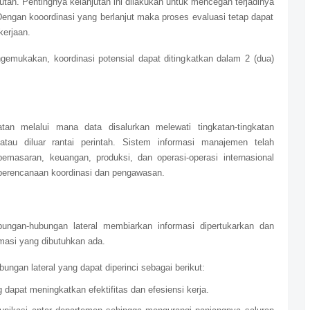
utan. Pentingnya kelanjutan ini dilakukan untuk mencegah terjadinya
engan kooordinasi yang berlanjut maka proses evaluasi tetap dapat
erjaan.
gemukakan, koordinasi potensial dapat ditingkatkan dalam 2 (dua)
atan melalui mana data disalurkan melewati tingkatan-tingkatan
atau diluar rantai perintah. Sistem informasi manajemen telah
emasaran, keuangan, produksi, dan operasi-operasi internasional
 perencanaan koordinasi dan pengawasan.
bungan-hubungan lateral membiarkan informasi dipertukarkan dan
rmasi yang dibutuhkan ada.
ngan lateral yang dapat diperinci sebagai berikut:
 dapat meningkatkan efektifitas dan efesiensi kerja.