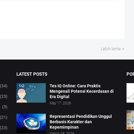
Lebih lama
LATEST POSTS
PO
(34)
Tes IQ Online: Cara Praktis
Mengenali Potensi Kecerdasan di
(23)
Era Digital
May 17, 2026
(3)
Representasi Pendidikan Unggul
(21)
Berbasis Karakter dan
Kepemimpinan
(23)
March 28, 2026