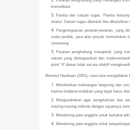
Peranan penghubung yang menangani komun
komunikasi.
Panitia dan satuan tugas. Panitia biasan
teratur. Satuan tugas dibentuk bila dibutuhka
Pengintegrasian peranan-peranan, yang dil
suatu produk, jasa atau proyek memerlukan ti
seseorang.
Peranan penghubung manajerial, yang me
satuan yang diintegrasikan dan implementasika
point “4” diatas tidak secara efektif mengkoord
Menurut Hasibuan (2001), cara-cara mengadakan k
Memberikan keterangan langsung dan seca
karena tindakan-tindakan yang tepat harus dia
Mengusahakan agar pengetahuan dan pene
masing-masing individu dengan tujuannya sendir
Mendorong para anggota untuk bertukar pik
Mendorong para anggota untuk berpartisipa