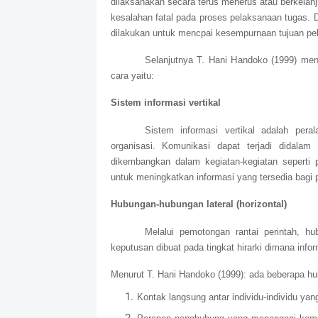
dilaksanakan secara terus menerus atau berkelanj
kesalahan fatal pada proses pelaksanaan tugas. D
dilakukan untuk mencpai kesempurnaan tujuan pek
Selanjutnya T. Hani Handoko (1999) men
cara yaitu:
Sistem informasi vertikal
Sistem informasi vertikal adalah peral
organisasi. Komunikasi dapat terjadi didalam 
dikembangkan dalam kegiatan-kegiatan seperti p
untuk meningkatkan informasi yang tersedia bagi
Hubungan-hubungan lateral (horizontal)
Melalui pemotongan rantai perintah, hu
keputusan dibuat pada tingkat hirarki dimana info
Menurut T. Hani Handoko (1999): ada beberapa hubu
Kontak langsung antar individu-individu yang