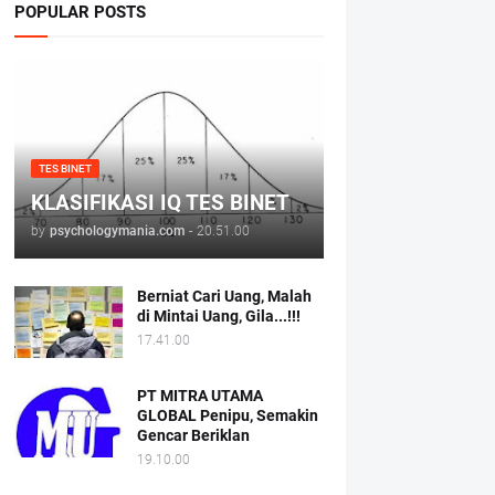
POPULAR POSTS
TES BINET
KLASIFIKASI IQ TES BINET
by
psychologymania.com
-
20.51.00
Berniat Cari Uang, Malah
di Mintai Uang, Gila...!!!
17.41.00
PT MITRA UTAMA
GLOBAL Penipu, Semakin
Gencar Beriklan
19.10.00