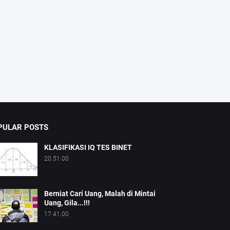
PULAR POSTS
KLASIFIKASI IQ TES BINET
20.51.00
Berniat Cari Uang, Malah di Mintai
Uang, Gila...!!!
17.41.00