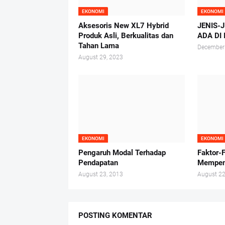
EKONOMI
EKONOMI
Aksesoris New XL7 Hybrid
JENIS-
Produk Asli, Berkualitas dan
ADA DI
Tahan Lama
December
August 29, 2023
EKONOMI
EKONOMI
Pengaruh Modal Terhadap
Faktor-
Pendapatan
Mempen
August 23, 2013
August 22
POSTING KOMENTAR