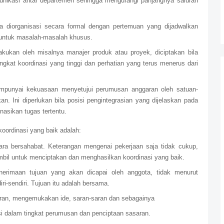
ikasi antar departemen sehingga mengurangi panjangnya saluran
ya diorganisasi secara formal dengan pertemuan yang dijadwalkan
n untuk masalah-masalah khusus.
akukan oleh misalnya manajer produk atau proyek, diciptakan bila
ngkat koordinasi yang tinggi dan perhatian yang terus menerus dari
mpunyai kekuasaan menyetujui perumusan anggaran oleh satuan-
n. Ini diperlukan bila posisi pengintegrasian yang dijelaskan pada
inasikan tugas tertentu.
oordinasi yang baik adalah:
ra bersahabat. Keterangan mengenai pekerjaan saja tidak cukup,
mbil untuk menciptakan dan menghasilkan koordinasi yang baik.
rimaan tujuan yang akan dicapai oleh anggota, tidak menurut
i-sendiri. Tujuan itu adalah bersama.
iran, mengemukakan ide, saran-saran dan sebagainya
si dalam tingkat perumusan dan penciptaan sasaran.