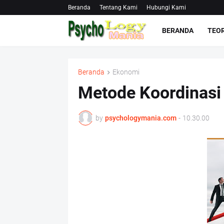
Beranda
Tentang Kami
Hubungi Kami
BERANDA
TEOR
Beranda
Ekonomi
Metode Koordinasi 
by
psychologymania.com
-
10.30.00