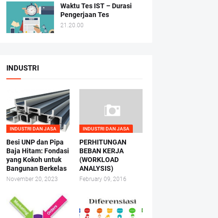
Waktu Tes IST – Durasi
Pengerjaan Tes
21.20.00
INDUSTRI
INDUSTRI DAN JASA
INDUSTRI DAN JASA
Besi UNP dan Pipa
PERHITUNGAN
Baja Hitam: Fondasi
BEBAN KERJA
yang Kokoh untuk
(WORKLOAD
Bangunan Berkelas
ANALYSIS)
November 20, 2023
February 09, 2016