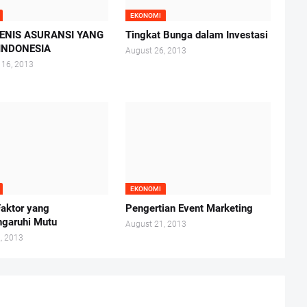
EKONOMI
JENIS ASURANSI YANG
Tingkat Bunga dalam Investasi
 INDONESIA
August 26, 2013
 16, 2013
EKONOMI
Faktor yang
Pengertian Event Marketing
garuhi Mutu
August 21, 2013
, 2013