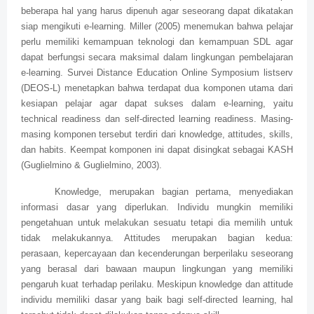
beberapa hal yang harus dipenuh agar seseorang dapat dikatakan
siap mengikuti e-learning. Miller (2005) menemukan bahwa pelajar
perlu memiliki kemampuan teknologi dan kemampuan SDL agar
dapat berfungsi secara maksimal dalam lingkungan pembelajaran
e-learning. Survei Distance Education Online Symposium listserv
(DEOS-L) menetapkan bahwa terdapat dua komponen utama dari
kesiapan pelajar agar dapat sukses dalam e-learning, yaitu
technical readiness dan self-directed learning readiness. Masing-
masing komponen tersebut terdiri dari knowledge, attitudes, skills,
dan habits. Keempat komponen ini dapat disingkat sebagai KASH
(Guglielmino & Guglielmino, 2003).
Knowledge, merupakan bagian pertama, menyediakan
informasi dasar yang diperlukan. Individu mungkin memiliki
pengetahuan untuk melakukan sesuatu tetapi dia memilih untuk
tidak melakukannya. Attitudes merupakan bagian kedua:
perasaan, kepercayaan dan kecenderungan berperilaku seseorang
yang berasal dari bawaan maupun lingkungan yang memiliki
pengaruh kuat terhadap perilaku. Meskipun knowledge dan attitude
individu memiliki dasar yang baik bagi self-directed learning, hal