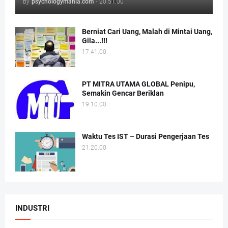
by
psychologymania.com
-
20.51.00
Berniat Cari Uang, Malah di Mintai Uang,
Gila...!!!
17.41.00
PT MITRA UTAMA GLOBAL Penipu,
Semakin Gencar Beriklan
19.10.00
Waktu Tes IST – Durasi Pengerjaan Tes
21.20.00
INDUSTRI