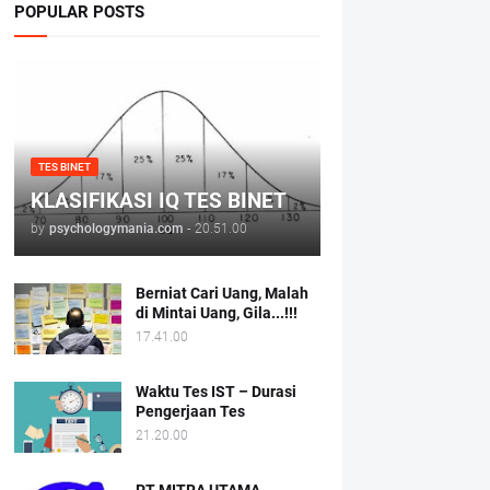
POPULAR POSTS
TES BINET
KLASIFIKASI IQ TES BINET
by
psychologymania.com
-
20.51.00
Berniat Cari Uang, Malah
di Mintai Uang, Gila...!!!
17.41.00
Waktu Tes IST – Durasi
Pengerjaan Tes
21.20.00