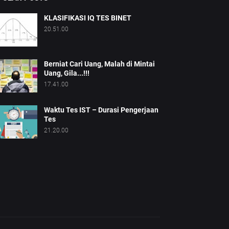
KLASIFIKASI IQ TES BINET
20.51.00
Berniat Cari Uang, Malah di Mintai
Uang, Gila...!!!
17.41.00
Waktu Tes IST – Durasi Pengerjaan
Tes
21.20.00