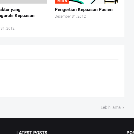
PASIEN
faktor yang
Pengertian Kepuasan Pasien
garuhi Kepuasan
December 31, 2012
 31, 2012
Lebih lama
LATEST POSTS
PO