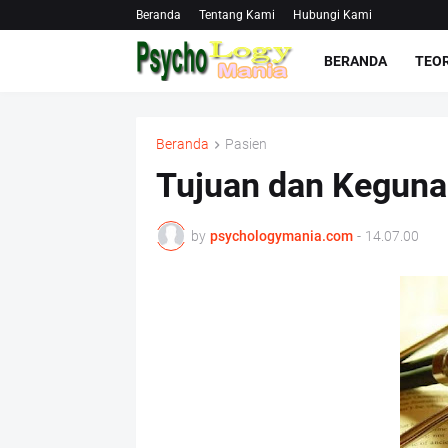
Beranda
Tentang Kami
Hubungi Kami
BERANDA
TEOR
Beranda
Pasien
Tujuan dan Kegun
by
psychologymania.com
-
14.07.00