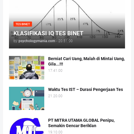
TES BINET
KLASIFIKASI IQ TES BINET
by
psychologymania.com
-
20.51.00
Berniat Cari Uang, Malah di Mintai Uang,
Gila...!!!
17.41.00
Waktu Tes IST – Durasi Pengerjaan Tes
21.20.00
PT MITRA UTAMA GLOBAL Penipu,
Semakin Gencar Beriklan
19.10.00