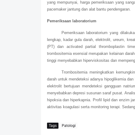
yang mempunyai, harga pemeriksaan yang sangat
pacemaker jantung dan alat bantu pendengaran.
Pemeriksaan laboratorium
Pemeriksaan laboratorium yang dilakuka
lengkap, kadar gula darah, elektrolit, ureum, kreat
(PT) dan activated partial thromboplastin tim
trombositemia esensial merupakan kelainan darah 
tinggi menyebabkan hiperviskositas dan mempenga
Trombositemia meningkatkan kemungkina
darah untuk mendeteksi adanya hipoglikemia dan h
elektrolit bertujuan mendeteksi gangguan natr
menyebabkan depresi susunan saraf pusat. Analis
hipoksia dan hiperkapnia. Profil lipid dan enzim j
aktivitas koagulasi serta monitoring terapi. Seda
Tags
Patologi