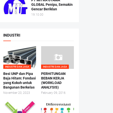
PT MITRA UTAMA
GLOBAL Penipu, Semakin
Gencar Beriklan
19.10.00
INDUSTRI
INDUSTRI DAN JASA
INDUSTRI DAN JASA
Besi UNP dan Pipa
PERHITUNGAN
Baja Hitam: Fondasi
BEBAN KERJA
yang Kokoh untuk
(WORKLOAD
Bangunan Berkelas
ANALYSIS)
November 20, 2023
February 09, 2016