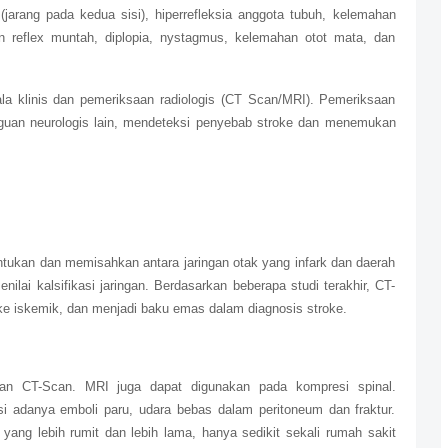
jarang pada kedua sisi), hiperrefleksia anggota tubuh, kelemahan
tan reflex muntah, diplopia, nystagmus, kelemahan otot mata, dan
ala klinis dan pemeriksaan radiologis (CT Scan/MRI). Pemeriksaan
gguan neurologis lain, mendeteksi penyebab stroke dan menemukan
tukan dan memisahkan antara jaringan otak yang infark dan daerah
nilai kalsifikasi jaringan. Berdasarkan beberapa studi terakhir, CT-
ke iskemik, dan menjadi baku emas dalam diagnosis stroke.
kan CT-Scan. MRI juga dapat digunakan pada kompresi spinal.
si adanya emboli paru, udara bebas dalam peritoneum dan fraktur.
ang lebih rumit dan lebih lama, hanya sedikit sekali rumah sakit