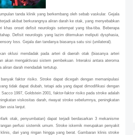
kumpulan tanda klinik yang berkembang oleh sebab vaskular. Gejala
terjadi akibat berkurangnya aliran darah ke otak, yang menyebabkan
iri khas onset defisit neurologis setempat yang tiba-tiba. Beberapa
hap. Defisit neurologis yang lazim ditemukan meliputi dysphasia,
ensory loss. Gejala dan tandanya biasanya satu sisi (unilateral).
kan oklusi mendadak pada arteri di daerah otak (biasanya arteri
dian akan mengaktivasi sistem pembekuan. Interaksi antara ateroma
 aliran darah mendadak tertutup.
 banyak faktor risiko. Stroke dapat dicegah dengan memanipulasi
 yang tidak dapat diubah, tetapi ada yang dapat dimodifikasi dengan
Sacco 1997, Goldstein 2001, faktor-faktor risiko pada stroke adalah
peningkatan viskositas darah, riwayat stroke sebelumnya, peningkatan
an usia lanjut.
infark otak, penyumbatan) dapat terjadi berdasarkan 3 mekanisme
gurangan perfusi sistemik umum. Stroke iskemik merupakan penyakit
linis, dari yang ringan hingga yang berat. Gambaran klinis stroke