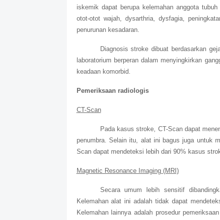
iskemik dapat berupa kelemahan anggota tubuh (
otot-otot wajah, dysarthria, dysfagia, peningka
penurunan kesadaran.
Diagnosis stroke dibuat berdasarkan gej
laboratorium berperan dalam menyingkirkan gan
keadaan komorbid.
Pemeriksaan radiologis
CT-Scan
Pada kasus stroke, CT-Scan dapat menen
penumbra. Selain itu, alat ini bagus juga untuk me
Scan dapat mendeteksi lebih dari 90% kasus stro
Magnetic Resonance Imaging (MRI)
Secara umum lebih sensitif dibanding
Kelemahan alat ini adalah tidak dapat mendetek
Kelemahan lainnya adalah prosedur pemeriksaan y