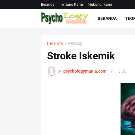
Beranda
Tentang Kami
Hubungi Kami
BERANDA
TEOR
Beranda
Patologi
Stroke Iskemik
by
psychologymania.com
-
17.15.00