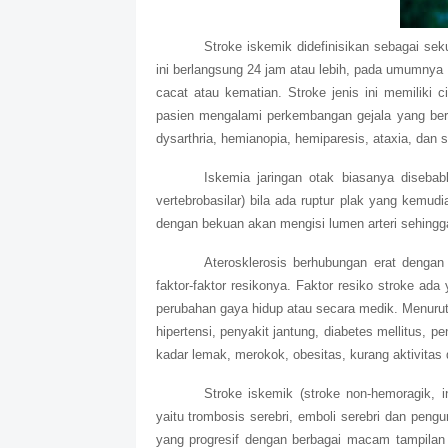
Stroke iskemik didefinisikan sebagai se
ini berlangsung 24 jam atau lebih, pada umumnya 
cacat atau kematian. Stroke jenis ini memiliki c
pasien mengalami perkembangan gejala yang berta
dysarthria, hemianopia, hemiparesis, ataxia, dan s
Iskemia jaringan otak biasanya disebab
vertebrobasilar) bila ada ruptur plak yang kemu
dengan bekuan akan mengisi lumen arteri sehingga
Aterosklerosis berhubungan erat dengan
faktor-faktor resikonya. Faktor resiko stroke ada
perubahan gaya hidup atau secara medik. Menurut 
hipertensi, penyakit jantung, diabetes mellitus, 
kadar lemak, merokok, obesitas, kurang aktivitas d
Stroke iskemik (stroke non-hemoragik, 
yaitu trombosis serebri, emboli serebri dan pen
yang progresif dengan berbagai macam tampilan k