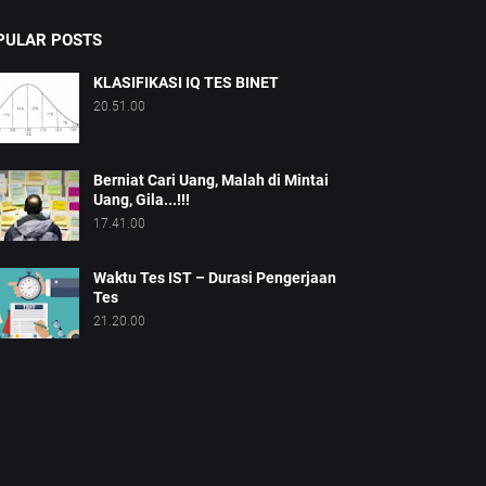
PULAR POSTS
KLASIFIKASI IQ TES BINET
20.51.00
Berniat Cari Uang, Malah di Mintai
Uang, Gila...!!!
17.41.00
Waktu Tes IST – Durasi Pengerjaan
Tes
21.20.00