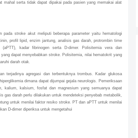
 mahal serta tidak dapat dipakai pada pasien yang memakai alat
n pada stroke akut meliputi beberapa parameter yaitu hematologi
inin, profil lipid, enzim jantung, analisis gas darah, protrombin time
e (aPTT), kadar fibrinogen serta D-dimer. Polisitemia vera dan
yang dapat menyebabkan stroke. Polisitemia, nilai hematokrit yang
ruhi darah otak.
n terjadinya agregasi dan terbentuknya trombus. Kadar glukosa
iperglikemia dimana dapat dijumpai gejala neurologis. Pemeriksaan
ium, kalium, kalsium, fosfat dan magnesium yang semuanya dapat
is gas darah perlu dilakukan untuk mendeteksi penyebab metabolik,
antung untuk menilai faktor resiko stroke. PT dan aPTT untuk menilai
ngkan D-dimer diperiksa untuk mengetahui