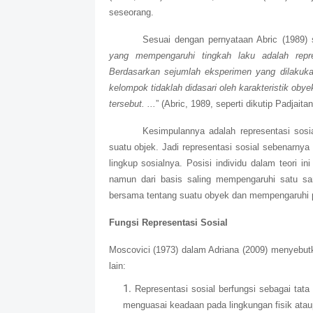
seseorang.
Sesuai dengan pernyataan Abric (1989) s
yang mempengaruhi tingkah laku adalah repres
Berdasarkan sejumlah eksperimen yang dilakuka
kelompok tidaklah didasari oleh karakteristik obyek
tersebut. ...
” (Abric, 1989, seperti dikutip Padjaita
Kesimpulannya adalah representasi sos
suatu objek. Jadi representasi sosial sebenarny
lingkup sosialnya. Posisi individu dalam teori ini
namun dari basis saling mempengaruhi satu sa
bersama tentang suatu obyek dan mempengaruhi p
Fungsi Representasi Sosial
Moscovici (1973) dalam Adriana (2009) menyebutka
lain:
Representasi sosial berfungsi sebagai tat
menguasai keadaan pada lingkungan fisik atau