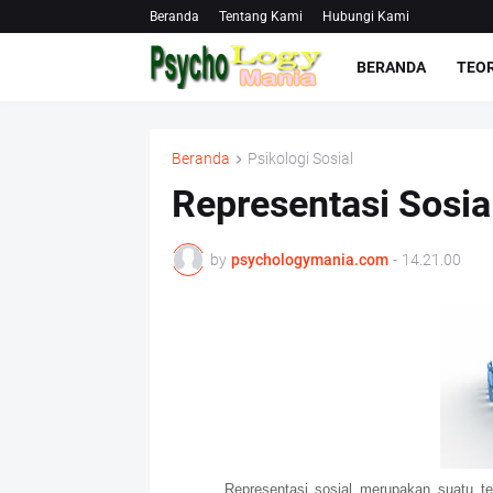
Beranda
Tentang Kami
Hubungi Kami
BERANDA
TEOR
Beranda
Psikologi Sosial
Representasi Sosia
by
psychologymania.com
-
14.21.00
Representasi sosial merupakan suatu teor