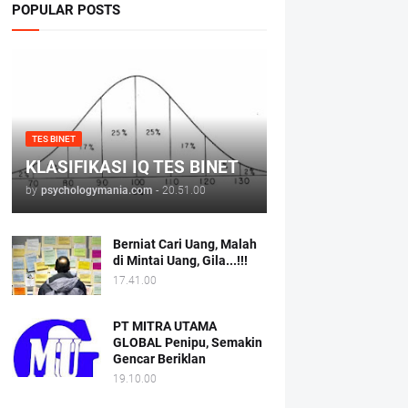
POPULAR POSTS
TES BINET
KLASIFIKASI IQ TES BINET
by
psychologymania.com
-
20.51.00
Berniat Cari Uang, Malah
di Mintai Uang, Gila...!!!
17.41.00
PT MITRA UTAMA
GLOBAL Penipu, Semakin
Gencar Beriklan
19.10.00