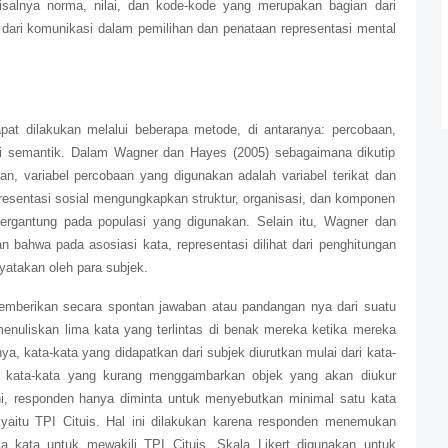
misalnya norma, nilai, dan kode-kode yang merupakan bagian dari
k dari komunikasi dalam pemilihan dan penataan representasi mental
apat dilakukan melalui beberapa metode, di antaranya: percobaan,
asi semantik. Dalam Wagner dan Hayes (2005) sebagaimana dikutip
n, variabel percobaan yang digunakan adalah variabel terikat dan
resentasi sosial mengungkapkan struktur, organisasi, dan komponen
l tergantung pada populasi yang digunakan. Selain itu, Wagner dan
 bahwa pada asosiasi kata, representasi dilihat dari penghitungan
yatakan oleh para subjek.
emberikan secara spontan jawaban atau pandangan nya dari suatu
enuliskan lima kata yang terlintas di benak mereka ketika mereka
a, kata-kata yang didapatkan dari subjek diurutkan mulai dari kata-
 kata-kata yang kurang menggambarkan objek yang akan diukur
ini, responden hanya diminta untuk menyebutkan minimal satu kata
, yaitu TPI Cituis. Hal ini dilakukan karena responden menemukan
ma kata untuk mewakili TPI Cituis. Skala Likert digunakan untuk