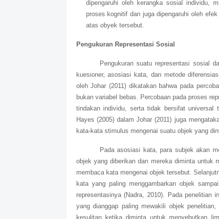
dipengaruhi oleh kerangka sosial individu, 
proses kognitif dan juga dipengaruhi oleh efe
atas obyek tersebut.
Pengukuran Representasi Sosial
Pengukuran suatu representasi sosial d
kuesioner, asosiasi kata, dan metode diferensi
oleh Johar (2011) dikatakan bahwa pada percobaa
bukan variabel bebas. Percobaan pada proses rep
tindakan individu, serta tidak bersifat universa
Hayes (2005) dalam Johar (2011) juga mengatakan
kata-kata stimulus mengenai suatu objek yang din
Pada asosiasi kata, para subjek akan m
objek yang diberikan dan mereka diminta untuk m
membaca kata mengenai objek tersebut. Selanjutny
kata yang paling menggambarkan objek sampai
representasinya (Nadra, 2010). Pada penelitian 
yang dianggap paling mewakili objek penelitian
kesulitan ketika diminta untuk menyebutkan li