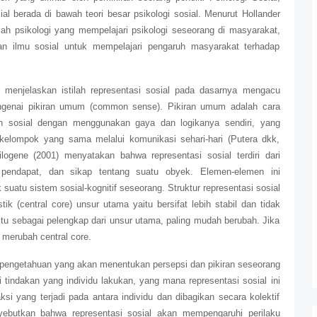
ial berada di bawah teori besar psikologi sosial. Menurut Hollander
alah psikologi yang mempelajari psikologi seseorang di masyarakat,
gan ilmu sosial untuk mempelajari pengaruh masyarakat terhadap
 menjelaskan istilah representasi sosial pada dasarnya mengacu
ngenai pikiran umum (common sense). Pikiran umum adalah cara
n sosial dengan menggunakan gaya dan logikanya sendiri, yang
 kelompok yang sama melalui komunikasi sehari-hari (Putera dkk,
logene (2001) menyatakan bahwa representasi sosial terdiri dari
 pendapat, dan sikap tentang suatu obyek. Elemen-elemen ini
suatu sistem sosial-kognitif seseorang. Struktur representasi sosial
istik (central core) unsur utama yaitu bersifat lebih stabil dan tidak
aitu sebagai pelengkap dari unsur utama, paling mudah berubah. Jika
 merubah central core.
 pengetahuan yang akan menentukan persepsi dan pikiran seseorang
indakan yang individu lakukan, yang mana representasi sosial ini
ksi yang terjadi pada antara individu dan dibagikan secara kolektif
yebutkan bahwa representasi sosial akan mempengaruhi perilaku