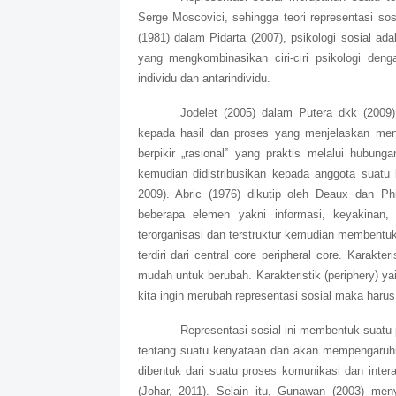
Serge Moscovici, sehingga teori representasi sos
(1981) dalam Pidarta (2007), psikologi sosial ad
yang mengkombinasikan ciri-ciri psikologi den
individu dan antarindividu.
Jodelet (2005) dalam Putera dkk (2009)
kepada hasil dan proses yang menjelaskan me
berpikir „rasional
‟
yang praktis melalui hubunga
kemudian didistribusikan kepada anggota suatu
2009). Abric (1976) dikutip oleh Deaux dan Phi
beberapa elemen yakni informasi, keyakinan,
terorganisasi dan terstruktur kemudian membentuk 
terdiri dari central core peripheral core. Karakter
mudah untuk berubah. Karakteristik (periphery) y
kita ingin merubah representasi sosial maka harus
Representasi sosial ini membentuk suatu
tentang suatu kenyataan dan akan mempengaruhi t
dibentuk dari suatu proses komunikasi dan intera
(Johar, 2011). Selain itu, Gunawan (2003) men