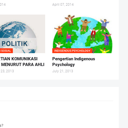
2014
April 07, 2014
I SOSIAL
INDIGENOUS PSYCHOLOGY
TIAN KOMUNIKASI
Pengertian Indigenous
K MENURUT PARA AHLI
Psychology
 23, 2013
July 21, 2013
a?