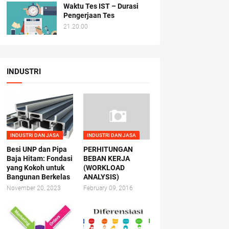
Waktu Tes IST – Durasi
Pengerjaan Tes
21.20.00
INDUSTRI
INDUSTRI DAN JASA
INDUSTRI DAN JASA
Besi UNP dan Pipa
PERHITUNGAN
Baja Hitam: Fondasi
BEBAN KERJA
yang Kokoh untuk
(WORKLOAD
Bangunan Berkelas
ANALYSIS)
November 20, 2023
February 09, 2016