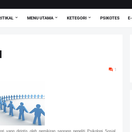
ITIKAL
MENU UTAMA
KETEGORI
PSIKOTES
E
l
1
i yang dirintis oleh pemikiran seorang peneliti Psikologi Sosial,