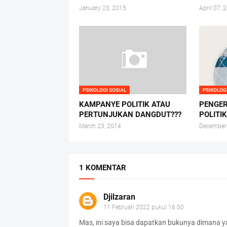
January 23, 2015
April 07, 
PSIKOLOGI SOSIAL
PSIKOLOG
KAMPANYE POLITIK ATAU
PENGER
PERTUNJUKAN DANGDUT???
POLITI
March 23, 2014
December
1 KOMENTAR
Djilzaran
11 Februari 2022 pukul 16.00
Mas, ini saya bisa dapatkan bukunya dimana y