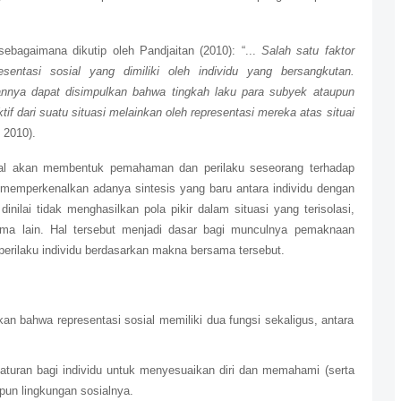
ebagaimana dikutip oleh Pandjaitan (2010): “...
Salah satu faktor
entasi sosial yang dimiliki oleh individu yang bersangkutan.
nnya dapat disimpulkan bahwa tingkah laku para subyek ataupun
tif dari suatu situasi melainkan oleh representasi mereka atas situai
n 2010).
ial akan membentuk pemahaman dan perilaku seseorang terhadap
a memperkenalkan adanya sintesis yang baru antara individu dengan
 dinilai tidak menghasilkan pola pikir dalam situasi yang terisolasi,
ma lain. Hal tersebut menjadi dasar bagi munculnya pemaknaan
erilaku individu berdasarkan makna bersama tersebut.
n bahwa representasi sosial memiliki dua fungsi sekaligus, antara
a aturan bagi individu untuk menyesuaikan diri dan memahami (serta
pun lingkungan sosialnya.