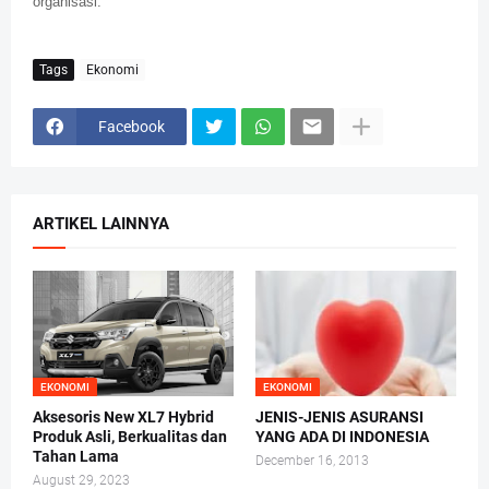
organisasi.
Tags
Ekonomi
Facebook
ARTIKEL LAINNYA
EKONOMI
EKONOMI
Aksesoris New XL7 Hybrid
JENIS-JENIS ASURANSI
Produk Asli, Berkualitas dan
YANG ADA DI INDONESIA
Tahan Lama
December 16, 2013
August 29, 2023