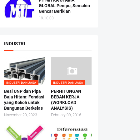
PT MITRA UTAMA
GLOBAL Penipu, Semakin
Gencar Beriklan
19.10.00
INDUSTRI
INDUSTRI DAN JASA
INDUSTRI DAN JASA
Besi UNP dan Pipa
PERHITUNGAN
Baja Hitam: Fondasi
BEBAN KERJA
yang Kokoh untuk
(WORKLOAD
Bangunan Berkelas
ANALYSIS)
November 20, 2023
February 09, 2016