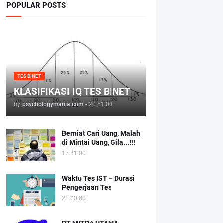
POPULAR POSTS
TES BINET
KLASIFIKASI IQ TES BINET
by
psychologymania.com
-
20.51.00
Berniat Cari Uang, Malah
di Mintai Uang, Gila...!!!
17.41.00
Waktu Tes IST – Durasi
Pengerjaan Tes
21.20.00