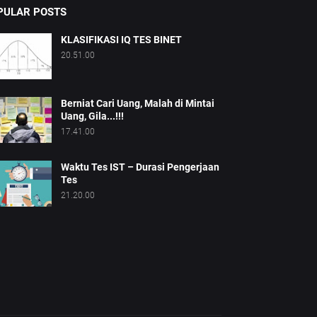
PULAR POSTS
KLASIFIKASI IQ TES BINET
20.51.00
Berniat Cari Uang, Malah di Mintai
Uang, Gila...!!!
17.41.00
Waktu Tes IST – Durasi Pengerjaan
Tes
21.20.00