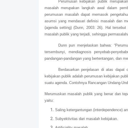
Perumusan kebijakan publik merupakan
masalah merupakan langkah awal dalam pembu
perumusan masalah dapat memasok pengetahua
asumsi yang mendasari definisi masalah dan m
(agenda setting) (Dunn, 2003: 26). Hal tersebu
masalah publik yang terjadi, sehingga permasalaha
Dunn pun menjelaskan bahwa: “Perum
tersembunyi, mendiagnosis penyebab-penyeba
pandangan-pandangan yang bertentangan, dan mer
Berdasarkan penjelasan di atas dapat
kebijakan publik adalah perumusan kebijakan publ
suatu agenda. Contohnya Rancangan Undang-Und
Merumuskan masalah publik yang benar dan tepat 
yaitu:
Saling ketergantungan (interdependence) an
Subyektivitas dari masalah kebijakan.
Artificiality masalah.