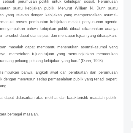
 sebuah perumusan politik untuk kehidupan sosial. Perumusan
atan suatu kebijakan publik. Menurut William N. Dunn suatu
n yang relevan dengan kebijakan yang mempersoalkan asumsi-
emasuki proses pembuatan kebijakan melalui penyusunan agenda
t menyimpulkan bahwa kebijakan publik dibuat dikarenakan adanya
n tersebut dapat diantisipasi dan mencapai tujuan yang diharapkan.
usan masalah dapat membantu menemukan asumsi-asumsi yang
bnya, memetakan tujuan-tujuan yang memungkinkan memadukan
ancang peluang-peluang kebijakan yang baru” (Dunn, 1993).
 disimpulkan bahwa langkah awal dari pembuatan dan perumusan
ik dengan menyusun setiap permasalahan publik yang terjadi seperti
ang.
dapat didasarkan atau melihat dari karakteristik masalah publik,
tara berbagai masalah.