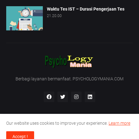
Waktu Tes IST – Durasi Pengerjaan Tes
21.20.00
Berbagi layanan bermanfaat. PSYCHOLOGYMANIA.COM
Our website uses cookies to improve your experience.
Learn more
Beranda
Tentang Kami
Hubungi Kami
Accept !
Support by -
PT. Nirmala Satya Development