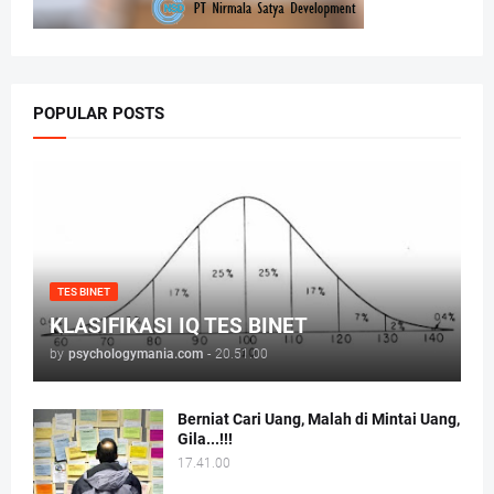
POPULAR POSTS
TES BINET
KLASIFIKASI IQ TES BINET
by
psychologymania.com
-
20.51.00
Berniat Cari Uang, Malah di Mintai Uang,
Gila...!!!
17.41.00