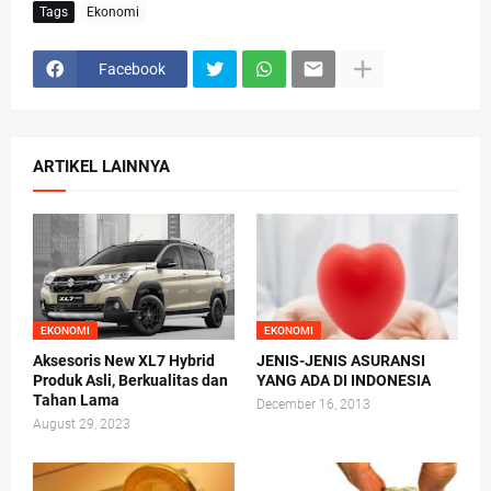
Tags
Ekonomi
Facebook
ARTIKEL LAINNYA
EKONOMI
EKONOMI
Aksesoris New XL7 Hybrid
JENIS-JENIS ASURANSI
Produk Asli, Berkualitas dan
YANG ADA DI INDONESIA
Tahan Lama
December 16, 2013
August 29, 2023