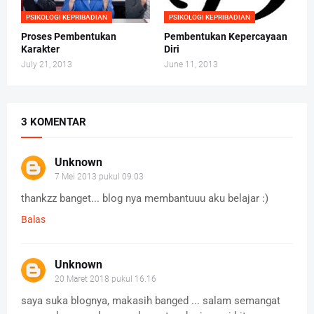
PSIKOLOGI KEPRIBADIAN
PSIKOLOGI KEPRIBADIAN
Proses Pembentukan
Pembentukan Kepercayaan
Karakter
Diri
July 21, 2013
June 11, 2013
3 KOMENTAR
Unknown
7 Mei 2013 pukul 09.03
thankzz banget... blog nya membantuuu aku belajar :)
Balas
Unknown
20 Maret 2018 pukul 16.16
saya suka blognya, makasih banged ... salam semangat