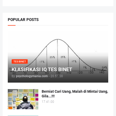
POPULAR POSTS
TES BINET
KLASIFIKASI IQ TES BINET
by
psychologymania.com
-
20.51.00
Berniat Cari Uang, Malah di Mintai Uang,
Gila...!!!
17.41.00