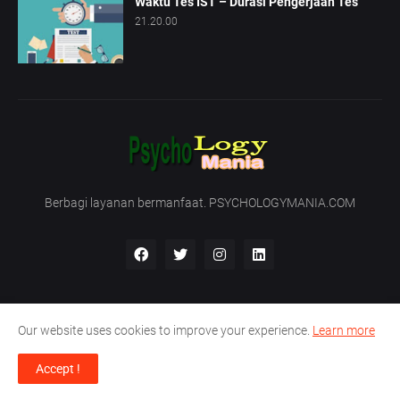
Waktu Tes IST – Durasi Pengerjaan Tes
21.20.00
Berbagi layanan bermanfaat. PSYCHOLOGYMANIA.COM
Our website uses cookies to improve your experience.
Learn more
Beranda
Tentang Kami
Hubungi Kami
Accept !
Support by -
PT. Nirmala Satya Development