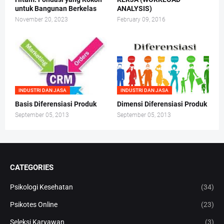
untuk Bangunan Berkelas
ANALYSIS)
November 20, 2023
February 09, 2016
INDUSTRI DAN JASA
INDUSTRI DAN JASA
Basis Diferensiasi Produk
Dimensi Diferensiasi Produk
September 05, 2013
September 05, 2013
CATEGORIES
Psikologi Kesehatan
(34)
Psikotes Online
(23)
Seleksi Karyawan
(3)