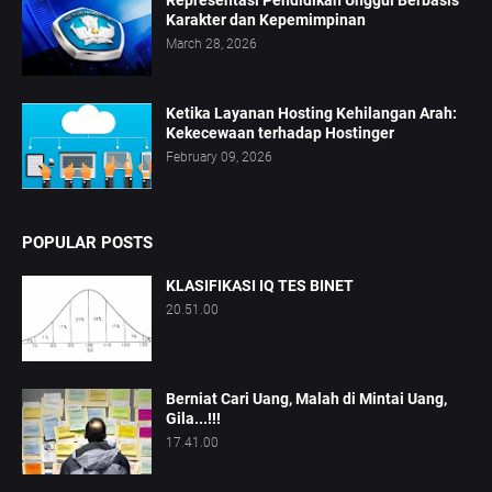
Representasi Pendidikan Unggul Berbasis
Karakter dan Kepemimpinan
March 28, 2026
Ketika Layanan Hosting Kehilangan Arah:
Kekecewaan terhadap Hostinger
February 09, 2026
POPULAR POSTS
KLASIFIKASI IQ TES BINET
20.51.00
Berniat Cari Uang, Malah di Mintai Uang,
Gila...!!!
17.41.00