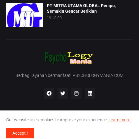
PT MITRA UTAMA GLOBAL Penipu,
Semakin Gencar Beriklan
19.10.00
Berbagi layanan bermanfaat. PSYCHOLOGYMANIA.COM
Our website uses cookies to improve your experience.
Learn more
Beranda
Tentang Kami
Hubungi Kami
Accept !
Support by -
PT. Nirmala Satya Development