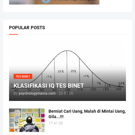
POPULAR POSTS
TES BINET
KLASIFIKASI IQ TES BINET
by
psychologymania.com
-
20.51.00
Berniat Cari Uang, Malah di Mintai Uang,
Gila...!!!
17.41.00