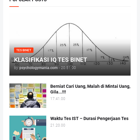
TES BINET
KLASIFIKASI IQ TES BINET
by
psychologymania.com
-
20.51.00
Berniat Cari Uang, Malah di Mintai Uang,
Gila...!!!
17.41.00
Waktu Tes IST – Durasi Pengerjaan Tes
21.20.00