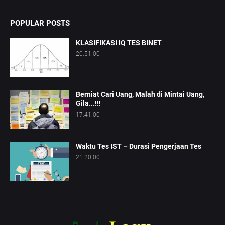
POPULAR POSTS
KLASIFIKASI IQ TES BINET
20.51.00
Berniat Cari Uang, Malah di Mintai Uang,
Gila...!!!
17.41.00
Waktu Tes IST – Durasi Pengerjaan Tes
21.20.00