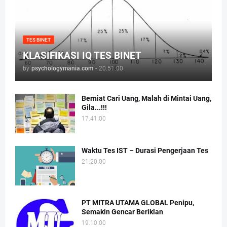
TES BINET
KLASIFIKASI IQ TES BINET
by
psychologymania.com
-
20.51.00
Berniat Cari Uang, Malah di Mintai Uang,
Gila...!!!
17.41.00
Waktu Tes IST – Durasi Pengerjaan Tes
21.20.00
PT MITRA UTAMA GLOBAL Penipu,
Semakin Gencar Beriklan
19.10.00