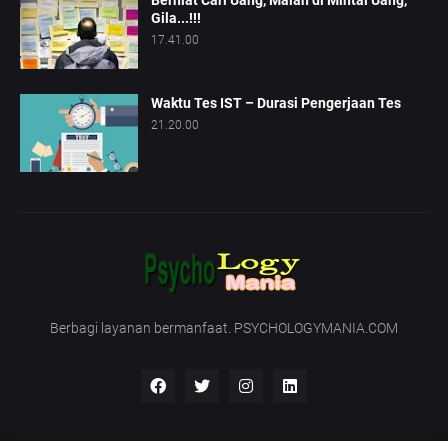
Berniat Cari Uang, Malah di Mintai Uang,
Gila...!!!
17.41.00
Waktu Tes IST – Durasi Pengerjaan Tes
21.20.00
Berbagi layanan bermanfaat. PSYCHOLOGYMANIA.COM