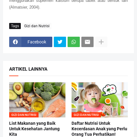
menggunakan suplemen kalsium berupa tablet atau bentuk lain
(Almatsier, 2004).
Tags
Gizi dan Nutrisi
Facebook
ARTIKEL LAINNYA
GIZI DAN NUTRISI
GIZI DAN NUTRISI
List Makanan yang Baik
Daftar Nutrisi Untuk
Untuk Kesehatan Jantung
Kecerdasan Anak yang Perlu
Kita
Orang Tua Perhatikan!