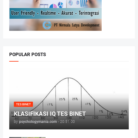
POPULAR POSTS
TES BINET
KLASIFIKASI IQ TES BINET
by
psychologymania.com
-
20.51.00