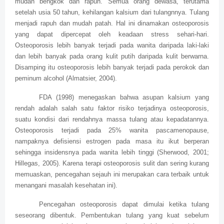
mudah bengkok dan rapuh. Semua orang dewasa, terutama
setelah usia 50 tahun, kehilangan kalsium dari tulangnnya. Tulang
menjadi rapuh dan mudah patah. Hal ini dinamakan osteoporosis
yang dapat dipercepat oleh keadaan stress sehari-hari.
Osteoporosis lebih banyak terjadi pada wanita daripada laki-laki
dan lebih banyak pada orang kulit putih daripada kulit berwarna.
Disamping itu osteoporosis lebih banyak terjadi pada perokok dan
peminum alcohol (Almatsier, 2004).
FDA (1998) menegaskan bahwa asupan kalsium yang
rendah adalah salah satu faktor risiko terjadinya osteoporosis,
suatu kondisi dari rendahnya massa tulang atau kepadatannya.
Osteoporosis terjadi pada 25% wanita pascamenopause,
nampaknya defisiensi estrogen pada masa itu ikut berperan
sehingga insidensnya pada wanita lebih tinggi (Sherwood, 2001;
Hillegas, 2005). Karena terapi osteoporosis sulit dan sering kurang
memuaskan, pencegahan sejauh ini merupakan cara terbaik untuk
menangani masalah kesehatan ini).
Pencegahan osteoporosis dapat dimulai ketika tulang
seseorang dibentuk. Pembentukan tulang yang kuat sebelum