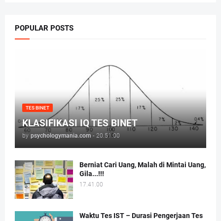
POPULAR POSTS
TES BINET
KLASIFIKASI IQ TES BINET
by
psychologymania.com
-
20.51.00
Berniat Cari Uang, Malah di Mintai Uang,
Gila...!!!
17.41.00
Waktu Tes IST – Durasi Pengerjaan Tes