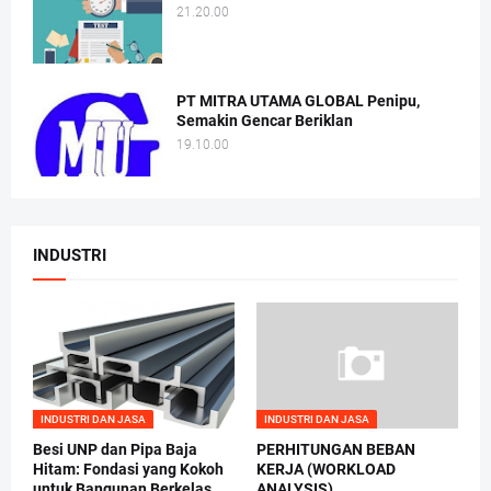
21.20.00
PT MITRA UTAMA GLOBAL Penipu,
Semakin Gencar Beriklan
19.10.00
INDUSTRI
INDUSTRI DAN JASA
INDUSTRI DAN JASA
Besi UNP dan Pipa Baja
PERHITUNGAN BEBAN
Hitam: Fondasi yang Kokoh
KERJA (WORKLOAD
untuk Bangunan Berkelas
ANALYSIS)