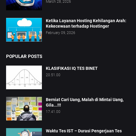
March 28, 2026
Ketika Layanan Hosting Kehilangan Arah:
Kekecewaan terhadap Hostinger
February 09, 2026
POPULAR POSTS
KLASIFIKASI IQ TES BINET
20.51.00
Berniat Cari Uang, Malah di Mintai Uang,
Gila...!!!
17.41.00
Waktu Tes IST – Durasi Pengerjaan Tes