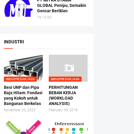
PT MITRA UTAMA
GLOBAL Penipu, Semakin
Gencar Beriklan
19.10.00
INDUSTRI
INDUSTRI DAN JASA
INDUSTRI DAN JASA
Besi UNP dan Pipa
PERHITUNGAN
Baja Hitam: Fondasi
BEBAN KERJA
yang Kokoh untuk
(WORKLOAD
Bangunan Berkelas
ANALYSIS)
November 20, 2023
February 09, 2016