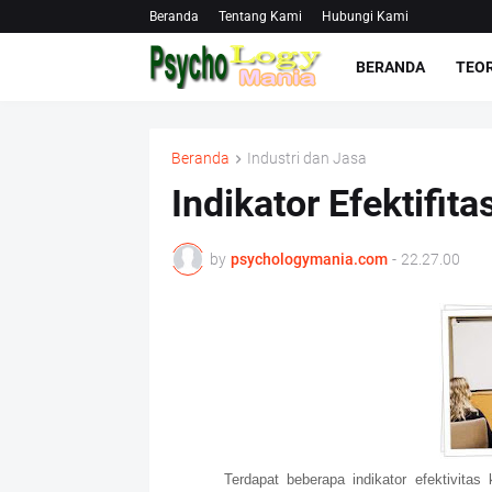
Beranda
Tentang Kami
Hubungi Kami
BERANDA
TEOR
Beranda
Industri dan Jasa
Indikator Efektifita
by
psychologymania.com
-
22.27.00
Terdapat beberapa indikator efektivitas