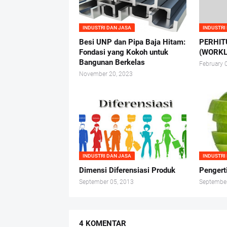
INDUSTRI DAN JASA
INDUSTRI
Besi UNP dan Pipa Baja Hitam:
PERHIT
Fondasi yang Kokoh untuk
(WORKL
Bangunan Berkelas
February 
November 20, 2023
INDUSTRI DAN JASA
INDUSTRI
Dimensi Diferensiasi Produk
Pengert
September 05, 2013
September
4 KOMENTAR