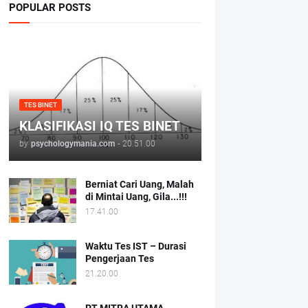
POPULAR POSTS
TES BINET
KLASIFIKASI IQ TES BINET
by
psychologymania.com
-
20.51.00
Berniat Cari Uang, Malah
di Mintai Uang, Gila...!!!
17.41.00
Waktu Tes IST – Durasi
Pengerjaan Tes
21.20.00