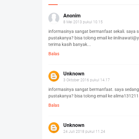
Anonim
8 Mei 2013 pukul 10.15
informasinya sangat bermanfaat sekali. saya 
pustakanya? bisa tolong email ke iinilnawati@
terima kasih banyak...
Balas
Unknown
3 Oktober 2016 pukul 14.17
informasinya sangat bermanfaat. saya sedangn
pustakanya? bisa tolong email ke alima13121
Balas
Unknown
24 Juli 2018 pukul 11.24