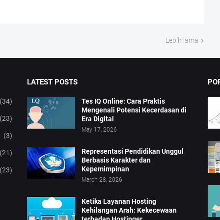
Lebih lama
LATEST POSTS
PO
(34)
Tes IQ Online: Cara Praktis
Mengenali Potensi Kecerdasan di
(23)
Era Digital
May 17, 2026
(3)
Representasi Pendidikan Unggul
(21)
Berbasis Karakter dan
Kepemimpinan
(23)
March 28, 2026
Ketika Layanan Hosting
Kehilangan Arah: Kekecewaan
terhadap Hostinger