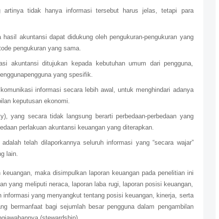
g artinya tidak hanya informasi tersebut harus jelas, tetapi para
tinya hasil akuntansi dapat didukung oleh pengukuran-pengukuran yang
ode pengukuran yang sama.
formasi akuntansi ditujukan kepada kebutuhan umum dari pengguna,
penggunapengguna yang spesifik.
a komunikasi informasi secara lebih awal, untuk menghindari adanya
ilan keputusan ekonomi.
ty), yang secara tidak langsung berarti perbedaan-perbedaan yang
bedaan perlakuan akuntansi keuangan yang diterapkan.
adalah telah dilaporkannya seluruh informasi yang “secara wajar”
g lain.
 keuangan, maka disimpulkan laporan keuangan pada penelitian ini
an yang meliputi neraca, laporan laba rugi, laporan posisi keuangan,
informasi yang menyangkut tentang posisi keuangan, kinerja, serta
ang bermanfaat bagi sejumlah besar pengguna dalam pengambilan
gjawabannya (stewardship).