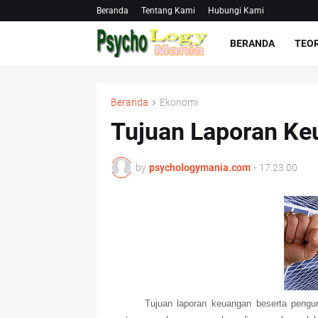
Beranda
Tentang Kami
Hubungi Kami
BERANDA
TEOR
Beranda
Ekonomi
Tujuan Laporan Ke
by
psychologymania.com
-
17.23.00
Tujuan laporan keuangan beserta peng