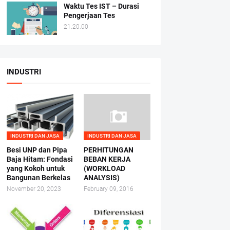
Waktu Tes IST – Durasi
Pengerjaan Tes
21.20.00
INDUSTRI
INDUSTRI DAN JASA
INDUSTRI DAN JASA
Besi UNP dan Pipa
PERHITUNGAN
Baja Hitam: Fondasi
BEBAN KERJA
yang Kokoh untuk
(WORKLOAD
Bangunan Berkelas
ANALYSIS)
November 20, 2023
February 09, 2016