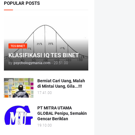
POPULAR POSTS
TES BINET
KLASIFIKASI IQ TES BINET
by
psychologymania.com
-
20.51.00
Berniat Cari Uang, Malah
di Mintai Uang, Gila...!!!
17.41.00
PT MITRA UTAMA
GLOBAL Penipu, Semakin
Gencar Beriklan
19.10.00