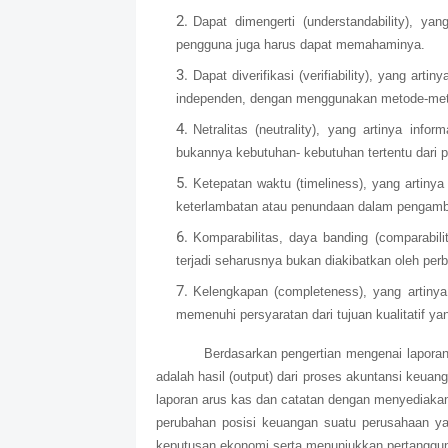
Dapat dimengerti (understandability), yan
pengguna juga harus dapat memahaminya.
Dapat diverifikasi (verifiability), yang ar
independen, dengan menggunakan metode-met
Netralitas (neutrality), yang artinya in
bukannya kebutuhan- kebutuhan tertentu dari 
Ketepatan waktu (timeliness), yang artiny
keterlambatan atau penundaan dalam pengamb
Komparabilitas, daya banding (comparabili
terjadi seharusnya bukan diakibatkan oleh per
Kelengkapan (completeness), yang artinya 
memenuhi persyaratan dari tujuan kualitatif yan
Berdasarkan pengertian mengenai laporan
adalah hasil (output) dari proses akuntansi keuang
laporan arus kas dan catatan dengan menyediakan 
perubahan posisi keuangan suatu perusahaan y
keputusan ekonomi serta menunjukkan pertanggun