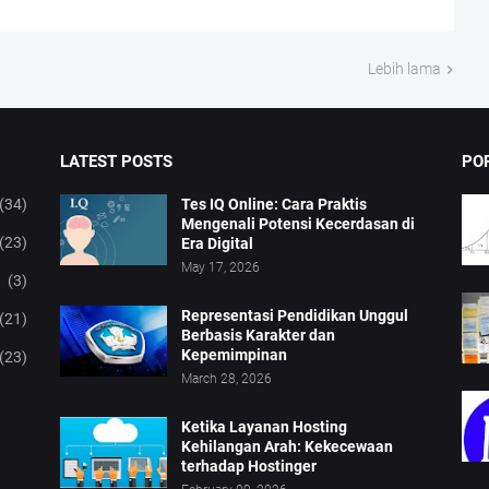
Lebih lama
LATEST POSTS
PO
(34)
Tes IQ Online: Cara Praktis
Mengenali Potensi Kecerdasan di
(23)
Era Digital
May 17, 2026
(3)
Representasi Pendidikan Unggul
(21)
Berbasis Karakter dan
Kepemimpinan
(23)
March 28, 2026
Ketika Layanan Hosting
Kehilangan Arah: Kekecewaan
terhadap Hostinger