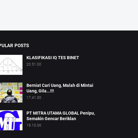
PULAR POSTS
KLASIFIKASI IQ TES BINET
20.51.00
Berniat Cari Uang, Malah di Mintai
Uang, Gila...!!!
17.41.00
PT MITRA UTAMA GLOBAL Penipu,
Semakin Gencar Beriklan
19.10.00