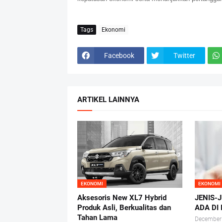
Tags
Ekonomi
Facebook
Twitter
ARTIKEL LAINNYA
EKONOMI
EKONOMI
Aksesoris New XL7 Hybrid
JENIS-
Produk Asli, Berkualitas dan
ADA DI
Tahan Lama
December