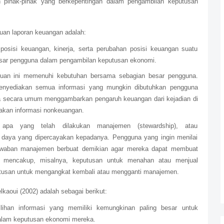
 pihak-pihak yang berkepentingan dalam pengambilan keputusan
juan laporan keuangan adalah:
osisi keuangan, kinerja, serta perubahan posisi keuangan suatu
esar pengguna dalam pengambilan keputusan ekonomi.
juan ini memenuhi kebutuhan bersama sebagian besar pengguna.
enyediakan semua informasi yang mungkin dibutuhkan pengguna
 secara umum menggambarkan pengaruh keuangan dari kejadian di
iakan informasi nonkeuangan.
apa yang telah dilakukan manajemen (stewardship), atau
daya yang dipercayakan kepadanya. Pengguna yang ingin menilai
jawaban manajemen berbuat demikian agar mereka dapat membuat
n mencakup, misalnya, keputusan untuk menahan atau menjual
utusan untuk mengangkat kembali atau mengganti manajemen.
lkaoui (2002) adalah sebagai berikut:
ilihan informasi yang memiliki kemungkinan paling besar untuk
alam keputusan ekonomi mereka.