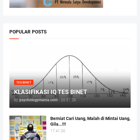
POPULAR POSTS
TES BINET
KLASIFIKASI IQ TES BINET
by
psychologymania.com
-
20.51.00
Berniat Cari Uang, Malah di Mintai Uang,
Gila...!!!
17.41.00