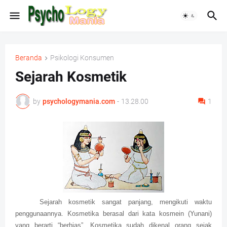
Beranda
Psikologi Konsumen
Sejarah Kosmetik
by
psychologymania.com
-
13.28.00
1
Sejarah kosmetik sangat panjang, mengikuti waktu
penggunaannya. Kosmetika berasal dari kata kosmein (Yunani)
yang berarti “berhias”. Kosmetika sudah dikenal orang sejak