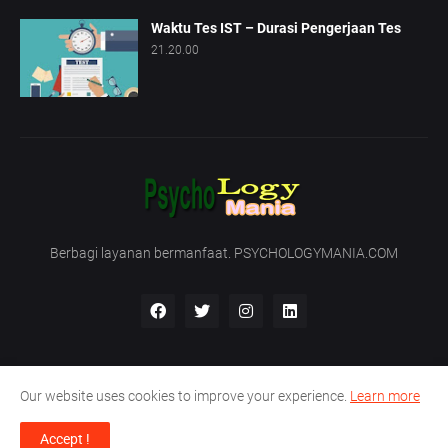
Waktu Tes IST – Durasi Pengerjaan Tes
21.20.00
Berbagi layanan bermanfaat. PSYCHOLOGYMANIA.COM
Our website uses cookies to improve your experience.
Learn more
Beranda
Tentang Kami
Hubungi Kami
Accept !
Support by -
PT. Nirmala Satya Development