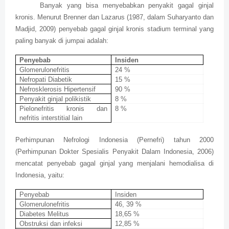
Banyak yang bisa menyebabkan penyakit gagal ginjal
kronis. Menurut Brenner dan Lazarus (1987, dalam Suharyanto dan
Madjid, 2009) penyebab gagal ginjal kronis stadium terminal yang
paling banyak di jumpai adalah:
Penyebab
Insiden
Glomerulonefritis
24 %
Nefropati Diabetik
15 %
Nefrosklerosis Hipertensif
90 %
Penyakit ginjal polikistik
8 %
Pielonefritis kronis dan
8 %
nefritis interstitial lain
Perhimpunan Nefrologi Indonesia (Pernefri) tahun 2000
(Perhimpunan Dokter Spesialis Penyakit Dalam Indonesia, 2006)
mencatat penyebab gagal ginjal yang menjalani hemodialisa di
Indonesia, yaitu:
Penyebab
Insiden
Glomerulonefritis
46, 39 %
Diabetes Melitus
18,65 %
Obstruksi dan infeksi
12,85 %