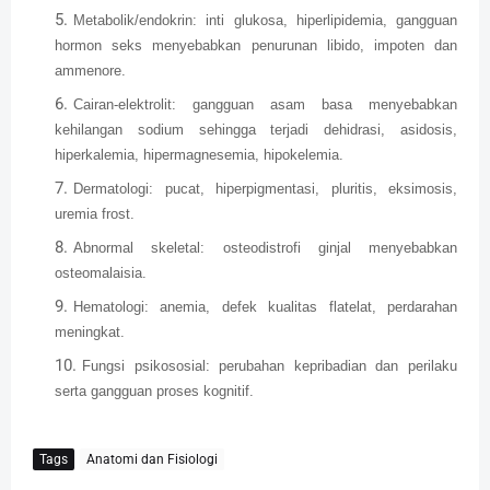
Metabolik/endokrin: inti glukosa, hiperlipidemia, gangguan
hormon seks menyebabkan penurunan libido, impoten dan
ammenore.
Cairan-elektrolit: gangguan asam basa menyebabkan
kehilangan sodium sehingga terjadi dehidrasi, asidosis,
hiperkalemia, hipermagnesemia, hipokelemia.
Dermatologi: pucat, hiperpigmentasi, pluritis, eksimosis,
uremia frost.
Abnormal skeletal: osteodistrofi ginjal menyebabkan
osteomalaisia.
Hematologi: anemia, defek kualitas flatelat, perdarahan
meningkat.
Fungsi psikososial: perubahan kepribadian dan perilaku
serta gangguan proses kognitif.
Tags
Anatomi dan Fisiologi