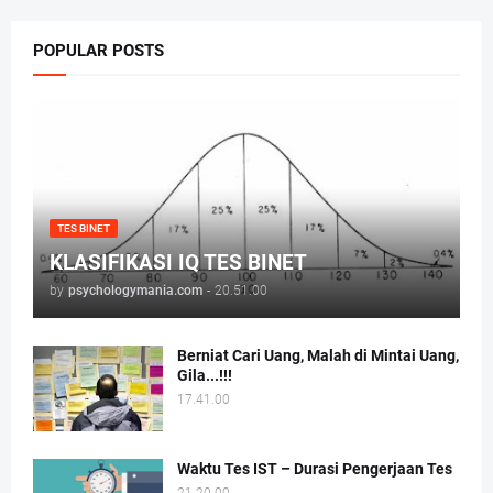
POPULAR POSTS
TES BINET
KLASIFIKASI IQ TES BINET
by
psychologymania.com
-
20.51.00
Berniat Cari Uang, Malah di Mintai Uang,
Gila...!!!
17.41.00
Waktu Tes IST – Durasi Pengerjaan Tes