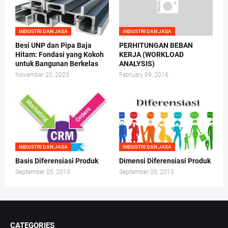
INDUSTRI DAN JASA
INDUSTRI DAN JASA
Besi UNP dan Pipa Baja
PERHITUNGAN BEBAN
Hitam: Fondasi yang Kokoh
KERJA (WORKLOAD
untuk Bangunan Berkelas
ANALYSIS)
November 20, 2023
February 09, 2016
INDUSTRI DAN JASA
INDUSTRI DAN JASA
Basis Diferensiasi Produk
Dimensi Diferensiasi Produk
September 05, 2013
September 05, 2013
CATEGORIES