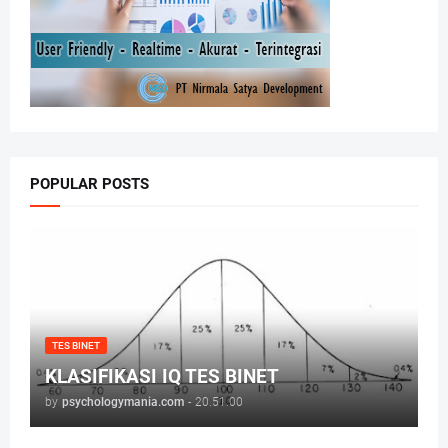
POPULAR POSTS
TES BINET
KLASIFIKASI IQ TES BINET
by
psychologymania.com
-
20.51.00