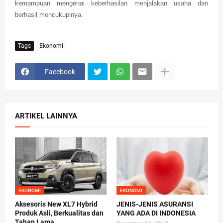
kemampuan mengenai keberhasilan menjalakan usaha dan
berhasil mencukupinya.
Tags
Ekonomi
Facebook
ARTIKEL LAINNYA
EKONOMI
EKONOMI
Aksesoris New XL7 Hybrid
JENIS-JENIS ASURANSI
Produk Asli, Berkualitas dan
YANG ADA DI INDONESIA
Tahan Lama