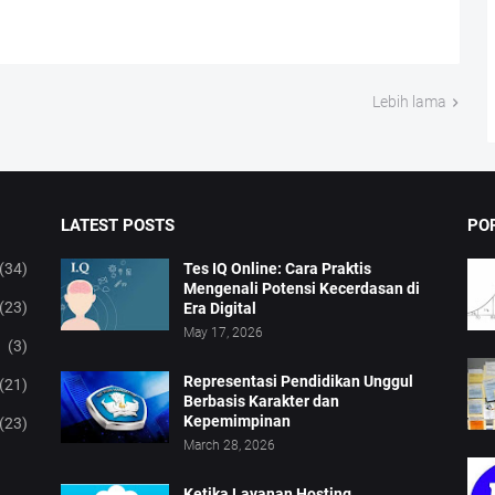
Lebih lama
LATEST POSTS
PO
(34)
Tes IQ Online: Cara Praktis
Mengenali Potensi Kecerdasan di
(23)
Era Digital
May 17, 2026
(3)
Representasi Pendidikan Unggul
(21)
Berbasis Karakter dan
Kepemimpinan
(23)
March 28, 2026
Ketika Layanan Hosting