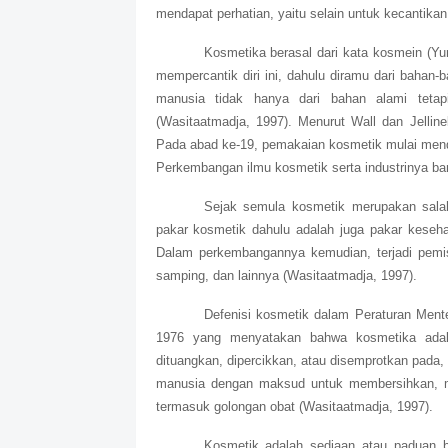
mendapat perhatian, yaitu selain untuk kecantika
Kosmetika berasal dari kata kosmein (Yun
mempercantik diri ini, dahulu diramu dari bahan-
manusia tidak hanya dari bahan alami teta
(Wasitaatmadja, 1997). Menurut Wall dan Jellin
Pada abad ke-19, pemakaian kosmetik mulai mendap
Perkembangan ilmu kosmetik serta industrinya bar
Sejak semula kosmetik merupakan salah
pakar kosmetik dahulu adalah juga pakar kesehat
Dalam perkembangannya kemudian, terjadi pemis
samping, dan lainnya (Wasitaatmadja, 1997).
Defenisi kosmetik dalam Peraturan Ment
1976 yang menyatakan bahwa kosmetika adala
dituangkan, dipercikkan, atau disemprotkan pada
manusia dengan maksud untuk membersihkan, m
termasuk golongan obat (Wasitaatmadja, 1997).
Kosmetik adalah sediaan atau paduan b