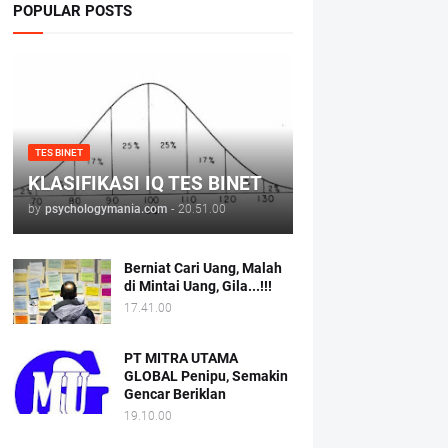
POPULAR POSTS
TES BINET
KLASIFIKASI IQ TES BINET
by
psychologymania.com
-
20.51.00
Berniat Cari Uang, Malah
di Mintai Uang, Gila...!!!
17.41.00
PT MITRA UTAMA
GLOBAL Penipu, Semakin
Gencar Beriklan
19.10.00