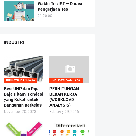
Waktu Tes IST – Durasi
Pengerjaan Tes
21.20.00
INDUSTRI
INDUSTRI DAN JASA
INDUSTRI DAN JASA
Besi UNP dan Pipa
PERHITUNGAN
Baja Hitam: Fondasi
BEBAN KERJA
yang Kokoh untuk
(WORKLOAD
Bangunan Berkelas
ANALYSIS)
November 20, 2023
February 09, 2016