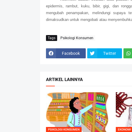
epidermis, rambut, kuku, bibir, gigi, dan ron
mengubah penampakan, melindungi supaya tet
dimaksudkan untuk mengobati atau menyembuhkan
Tags
Psikologi Konsumen
Facebook
Twitter
ARTIKEL LAINNYA
PSIKOLOGI KONSUMEN
EKONOMI