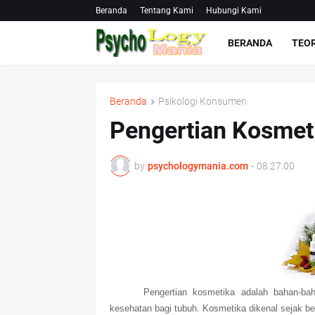
Beranda
Tentang Kami
Hubungi Kami
BERANDA
TEOR
Beranda
Psikologi Konsumen
Pengertian Kosmet
by
psychologymania.com
-
08.27.00
Pengertian kosmetika adalah bahan-b
kesehatan bagi tubuh. Kosmetika dikenal sejak b