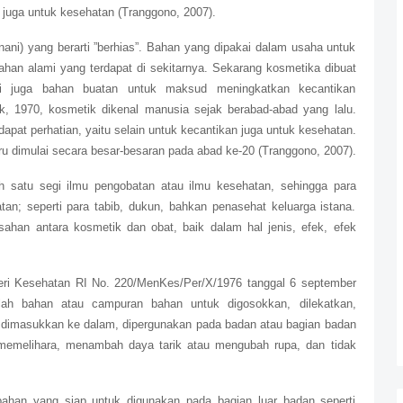
n juga untuk kesehatan (Tranggono, 2007).
ani) yang berarti ”berhias”. Bahan yang dipakai dalam usaha untuk
bahan alami yang terdapat di sekitarnya. Sekarang kosmetika dibuat
pi juga bahan buatan untuk maksud meningkatkan kecantikan
ek, 1970, kosmetik dikenal manusia sejak berabad-abad yang lalu.
at perhatian, yaitu selain untuk kecantikan juga untuk kesehatan.
u dimulai secara besar-besaran pada abad ke-20 (Tranggono, 2007).
 satu segi ilmu pengobatan atau ilmu kesehatan, sehingga para
an; seperti para tabib, dukun, bahkan penasehat keluarga istana.
ahan antara kosmetik dan obat, baik dalam hal jenis, efek, efek
eri Kesehatan RI No. 220/MenKes/Per/X/1976 tanggal 6 september
h bahan atau campuran bahan untuk digosokkan, dilekatkan,
, dimasukkan ke dalam, dipergunakan pada badan atau bagian badan
emelihara, menambah daya tarik atau mengubah rupa, dan tidak
ahan yang siap untuk digunakan pada bagian luar badan seperti