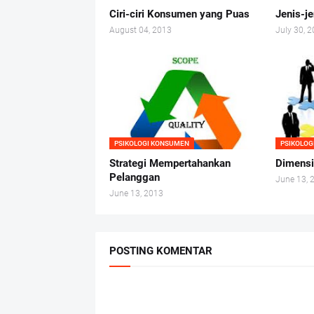
Ciri-ciri Konsumen yang Puas
Jenis-j
August 04, 2013
July 30, 
PSIKOLOGI KONSUMEN
PSIKOLOG
Strategi Mempertahankan
Dimensi
Pelanggan
June 13, 
June 13, 2013
POSTING KOMENTAR