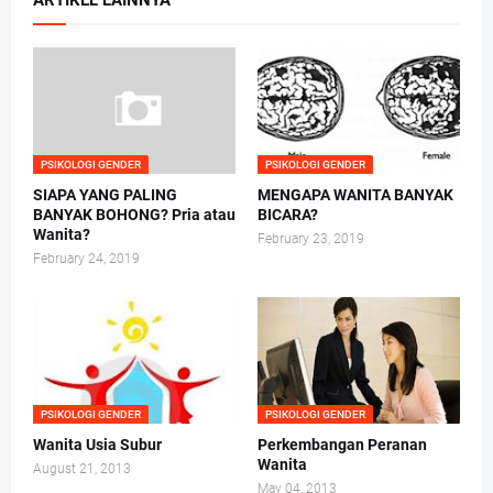
ARTIKEL LAINNYA
PSIKOLOGI GENDER
PSIKOLOGI GENDER
SIAPA YANG PALING
MENGAPA WANITA BANYAK
BANYAK BOHONG? Pria atau
BICARA?
Wanita?
February 23, 2019
February 24, 2019
PSIKOLOGI GENDER
PSIKOLOGI GENDER
Wanita Usia Subur
Perkembangan Peranan
Wanita
August 21, 2013
May 04, 2013