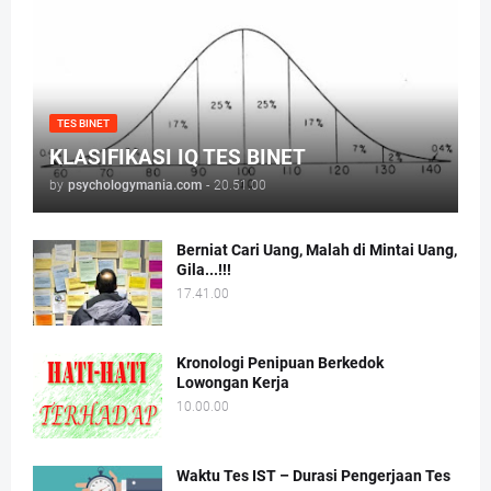
TES BINET
KLASIFIKASI IQ TES BINET
by
psychologymania.com
-
20.51.00
Berniat Cari Uang, Malah di Mintai Uang,
Gila...!!!
17.41.00
Kronologi Penipuan Berkedok
Lowongan Kerja
10.00.00
Waktu Tes IST – Durasi Pengerjaan Tes