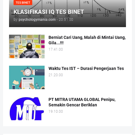
TES BINET
KLASIFIKASI IQ TES BINET
by
psychologymania.com
-
20.51.00
Berniat Cari Uang, Malah di Mintai Uang,
Gila...!!!
17.41.00
Waktu Tes IST – Durasi Pengerjaan Tes
21.20.00
PT MITRA UTAMA GLOBAL Penipu,
Semakin Gencar Beriklan
19.10.00