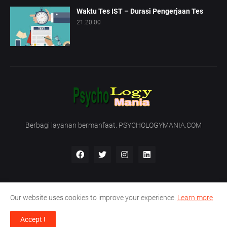
Waktu Tes IST – Durasi Pengerjaan Tes
21.20.00
Berbagi layanan bermanfaat. PSYCHOLOGYMANIA.COM
Our website uses cookies to improve your experience.
Learn more
Beranda
Tentang Kami
Hubungi Kami
Accept !
Support by -
PT. Nirmala Satya Development