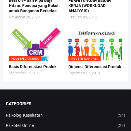
Besi UNP dan Pipa Baja
PERHITUNGAN BEBAN
Hitam: Fondasi yang Kokoh
KERJA (WORKLOAD
untuk Bangunan Berkelas
ANALYSIS)
November 20, 2023
February 09, 2016
INDUSTRI DAN JASA
INDUSTRI DAN JASA
Basis Diferensiasi Produk
Dimensi Diferensiasi Produk
September 05, 2013
September 05, 2013
CATEGORIES
Psikologi Kesehatan
(34)
Psikotes Online
(23)