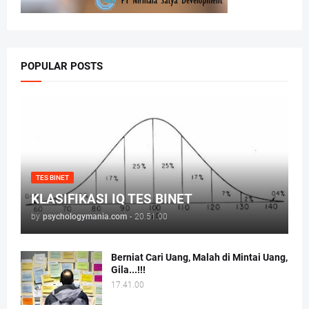
POPULAR POSTS
TES BINET
KLASIFIKASI IQ TES BINET
by
psychologymania.com
-
20.51.00
Berniat Cari Uang, Malah di Mintai Uang,
Gila...!!!
17.41.00