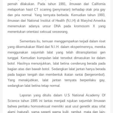
pernah dilakukan. Pada tahun 1991, ilmuwan dari California
melaporkan hasil CT scaning (penyinaran) terhadap otak pria gay
dan pria normal. Yang ternyata berbeda. Kemudian tahun 1993,
ilmuwan dari National Institut of Health (N,I,H) di Marylnd Amerika
menemukan adanya unsur DNA pada kromosom X yang
menentukan orientasi seksual seseorang.
Sementara itu, temuan menggemparkan terjadi dalam riset
yang dikemukakan Ward dari N.I.H. dalam eksperimennya, mereka
menggunakan sejumlah lalat yang telah ditransplantasi gen
tunggal. Kemudian kumpulan lalat tersebut dimasukan ke dalam
botol. Hasilnya menunjukkan, lalat betina cenderung berada pada
bagian atas dan bawah botol. Sedangkan lalat jantan hanya berada
pada bagian tengah dan membentuk ikatan rantai (bergerombol).
Yang menakjubkan, lalat jantan ternyata berperilaku gay,
sedangkan lalat betina tetap normal.
Laporan yang ditulis dalam U.S National Academy Of
Science tahun 1995 ini lantas menjadi rujukan sejumlah ilmuwan
bahwa perilaku homoseksual memiliki asal usul genetik atau sifat
alami (natural), sama seperti warna kulit, rambut, mata dan lain-