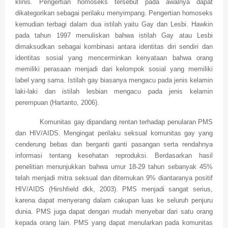
klinis. Pengertian homoseks tersebut pada awalnya dapat
dikategorikan sebagai perilaku menyimpang. Pengertian homoseks
kemudian terbagi dalam dua istilah yaitu Gay dan Lesbi. Hawkin
pada tahun 1997 menuliskan bahwa istilah Gay atau Lesbi
dimaksudkan sebagai kombinasi antara identitas diri sendiri dan
identitas sosial yang mencerminkan kenyataan bahwa orang
memiliki perasaan menjadi dari kelompok sosial yang memiliki
label yang sama. Istilah gay biasanya mengacu pada jenis kelamin
laki-laki dan istilah lesbian mengacu pada jenis kelamin
perempuan (Hartanto, 2006).
Komunitas gay dipandang rentan terhadap penularan PMS
dan HIV/AIDS. Mengingat perilaku seksual komunitas gay yang
cenderung bebas dan berganti ganti pasangan serta rendahnya
informasi tentang kesehatan reproduksi. Berdasarkan hasil
penelitian menunjukkan bahwa umur 18-29 tahun sebanyak 45%
telah menjadi mitra seksual dan ditemukan 9% diantaranya positif
HIV/AIDS (Hirshfield dkk, 2003). PMS menjadi sangat serius,
karena dapat menyerang dalam cakupan luas ke seluruh penjuru
dunia. PMS juga dapat dengan mudah menyebar dari satu orang
kepada orang lain. PMS yang dapat menularkan pada komunitas