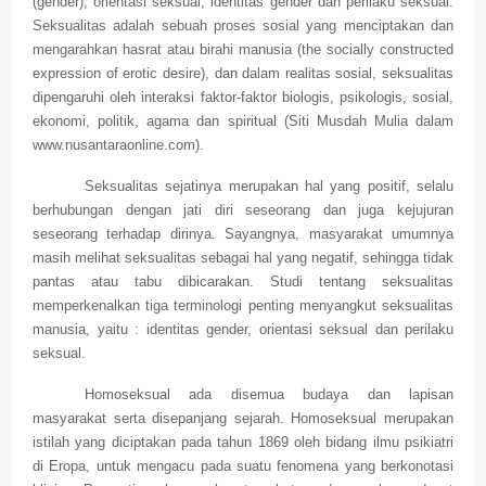
(gender), orientasi seksual, identitas gender dan perilaku seksual.
Seksualitas adalah sebuah proses sosial yang menciptakan dan
mengarahkan hasrat atau birahi manusia (the socially constructed
expression of erotic desire), dan dalam realitas sosial, seksualitas
dipengaruhi oleh interaksi faktor-faktor biologis, psikologis, sosial,
ekonomi, politik, agama dan spiritual (Siti Musdah Mulia dalam
www.nusantaraonline.com).
Seksualitas sejatinya merupakan hal yang positif, selalu
berhubungan dengan jati diri seseorang dan juga kejujuran
seseorang terhadap dirinya. Sayangnya, masyarakat umumnya
masih melihat seksualitas sebagai hal yang negatif, sehingga tidak
pantas atau tabu dibicarakan. Studi tentang seksualitas
memperkenalkan tiga terminologi penting menyangkut seksualitas
manusia, yaitu : identitas gender, orientasi seksual dan perilaku
seksual.
Homoseksual ada disemua budaya dan lapisan
masyarakat serta disepanjang sejarah. Homoseksual merupakan
istilah yang diciptakan pada tahun 1869 oleh bidang ilmu psikiatri
di Eropa, untuk mengacu pada suatu fenomena yang berkonotasi