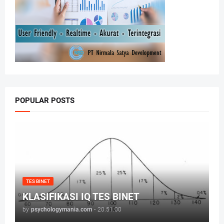
POPULAR POSTS
TES BINET
KLASIFIKASI IQ TES BINET
by
psychologymania.com
-
20.51.00