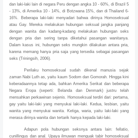
dan laki-laki lain di negara Peru dengan angka 10 - 60%, di Brazil 5
- 13%, di Amerika 10 - 14%, di Botzwana 15%, dan di Thailand 6-
16%. Beberapa laki-laki menyadari bahwa dirinya Homoseksual
atau Gay. Mereka melakukan hubungan seksual jangka panjang
dengan wanita dan kadang-kadang melakukan hubungan seks
dengan pria dan sering tanpa diketahui pasangan wanitanya.
Dalam kasus ini, hubungan seks mungkin dilakukan antara pria,
karena memang hanya pria saja yang tersedia sebagai pasangan
seks (Triningsih, 2006).
Perilaku homoseksual sudah dikenal manusia sejak
zaman Nabi Luth as, yaitu kaum Sodom dan Gomorah. Hingga kini
keberadaannya tetap ada, bahkan Amerika Serikat dan beberapa
Negara Eropa (seperti: Belanda dan Denmark) justru telah
mensahkan perkawinan sejenis. Homoseksual terdiri dari: pertama,
gay yaitu laki-laki yang menyukai laki-laki. Kedua, lesbian, yaitu
wanita yang menyukai wanita. Ketiga, waria, yaitu laki-laki yang
merasa dirinya wanita dan tertarik hanya kepada laki-laki.
Adapun pola hubungan seksnya antara lain: fellatio,
cunillingus dan anal. Upaya ilmuwan menguak tabir homoseksual