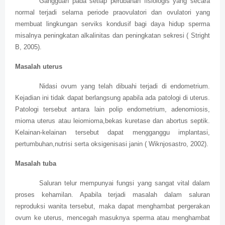
Gangguan pada setiap perubahan fisiologis yang secara
normal terjadi selama periode praovulatori dan ovulatori yang
membuat lingkungan serviks kondusif bagi daya hidup sperma
misalnya peningkatan alkalinitas dan peningkatan sekresi ( Stright
B, 2005).
Masalah uterus
Nidasi ovum yang telah dibuahi terjadi di endometrium.
Kejadian ini tidak dapat berlangsung apabila ada patologi di uterus.
Patologi tersebut antara lain polip endometrium, adenomiosis,
mioma uterus atau leiomioma,bekas kuretase dan abortus septik.
Kelainan-kelainan tersebut dapat mengganggu implantasi,
pertumbuhan,nutrisi serta oksigenisasi janin ( Wiknjosastro, 2002).
Masalah tuba
Saluran telur mempunyai fungsi yang sangat vital dalam
proses kehamilan. Apabila terjadi masalah dalam saluran
reproduksi wanita tersebut, maka dapat menghambat pergerakan
ovum ke uterus, mencegah masuknya sperma atau menghambat