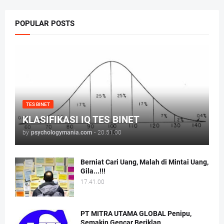
POPULAR POSTS
TES BINET
KLASIFIKASI IQ TES BINET
by
psychologymania.com
-
20.51.00
Berniat Cari Uang, Malah di Mintai Uang,
Gila...!!!
17.41.00
PT MITRA UTAMA GLOBAL Penipu,
Semakin Gencar Beriklan