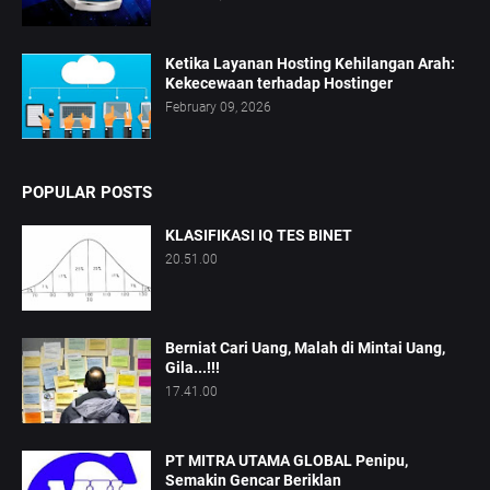
Ketika Layanan Hosting Kehilangan Arah:
Kekecewaan terhadap Hostinger
February 09, 2026
POPULAR POSTS
KLASIFIKASI IQ TES BINET
20.51.00
Berniat Cari Uang, Malah di Mintai Uang,
Gila...!!!
17.41.00
PT MITRA UTAMA GLOBAL Penipu,
Semakin Gencar Beriklan