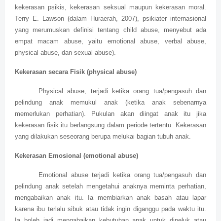
kekerasan psikis, kekerasan seksual maupun kekerasan moral.
Terry E. Lawson (dalam Huraerah, 2007), psikiater internasional
yang merumuskan definisi tentang child abuse, menyebut ada
empat macam abuse, yaitu emotional abuse, verbal abuse,
physical abuse, dan sexual abuse).
Kekerasan secara Fisik (physical abuse)
Physical abuse, terjadi ketika orang tua/pengasuh dan
pelindung anak memukul anak (ketika anak sebenarnya
memerlukan perhatian). Pukulan akan diingat anak itu jika
kekerasan fisik itu berlangsung dalam periode tertentu. Kekerasan
yang dilakukan seseorang berupa melukai bagian tubuh anak.
Kekerasan Emosional (emotional abuse)
Emotional abuse terjadi ketika orang tua/pengasuh dan
pelindung anak setelah mengetahui anaknya meminta perhatian,
mengabaikan anak itu. Ia membiarkan anak basah atau lapar
karena ibu terlalu sibuk atau tidak ingin diganggu pada waktu itu.
Ia boleh jadi mengabaikan kebutuhan anak untuk dipeluk atau