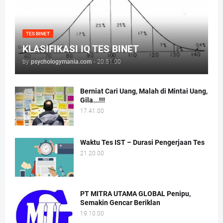
TES BINET
KLASIFIKASI IQ TES BINET
by
psychologymania.com
-
20.51.00
Berniat Cari Uang, Malah di Mintai Uang,
Gila...!!!
17.41.00
Waktu Tes IST – Durasi Pengerjaan Tes
21.20.00
PT MITRA UTAMA GLOBAL Penipu,
Semakin Gencar Beriklan
19.10.00