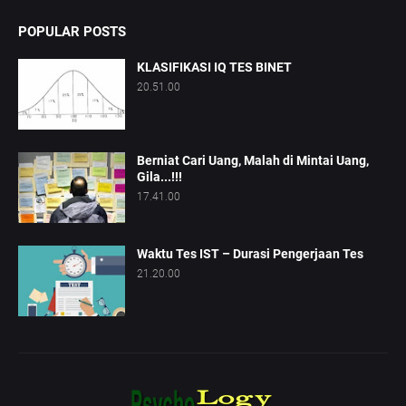
POPULAR POSTS
KLASIFIKASI IQ TES BINET
20.51.00
Berniat Cari Uang, Malah di Mintai Uang,
Gila...!!!
17.41.00
Waktu Tes IST – Durasi Pengerjaan Tes
21.20.00