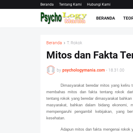
Beranda
Tentang Kami
Hubungi Kami
BERANDA
TEOR
Beranda
T. Rokok
Mitos dan Fakta T
by
psychologymania.com
-
18.31.00
Dimasyarakat beredar mitos yang keliru te
membahas mitos dan fakta tentang rokok dari
tentang rokok yang beredar dimasyarakat bahkan
masyarakat, bahkan dalam bidang ekonomi, mi
mempengaruhi pengambil kebijakan, yang be
kesehatan.
Adapun mitos dan fakta mengenai rokok y