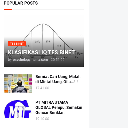
POPULAR POSTS
TES BINET
KLASIFIKASI IQ TES BINET
by
psychologymania.com
-
20.51.00
Berniat Cari Uang, Malah
di Mintai Uang, Gila...!!!
17.41.00
PT MITRA UTAMA
GLOBAL Penipu, Semakin
Gencar Beriklan
19.10.00