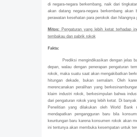
di negara-negara berkembang, naik dari tingkata
akan datang negara-negara berkembang akan 
perawatan kesehatan para perokok dan hilangnya p
Mitos:
Pengaturan yang lebih ketat terhadap ind
tembakau dan pabrik rokok
Fakta:
Prediksi mengindikasikan dengan jelas 
depan, walau dengan penerapan pengaturan te
rokok, maka suatu saat akan mengakibatkan berkur
hitungan dekade, bukan semalam. Oleh kar
merencanakan peralihan yang berkesinambungan
klaim industri rokok, berkesimpulan bahwa indu
dari pengaturan rokok yang lebih ketat. Di banya
Penelitian yang dilakukan oleh World Ban
mendapatkan pengangguran baru bila konsum
keuntungan baru karena konsumen rokok akan me
ini tentunya akan membuka kesempatan untuk terc