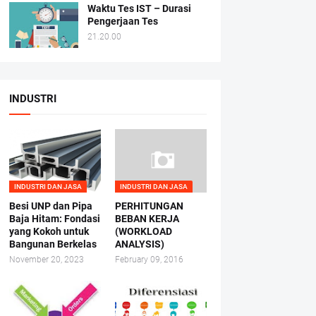
Waktu Tes IST – Durasi
Pengerjaan Tes
21.20.00
INDUSTRI
INDUSTRI DAN JASA
INDUSTRI DAN JASA
Besi UNP dan Pipa
PERHITUNGAN
Baja Hitam: Fondasi
BEBAN KERJA
yang Kokoh untuk
(WORKLOAD
Bangunan Berkelas
ANALYSIS)
November 20, 2023
February 09, 2016