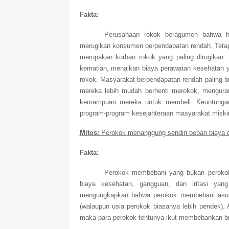
Fakta:
Perusahaan rokok beragumen bahwa ha
merugikan konsumen berpendapatan rendah. Tetap
merupakan korban rokok yang paling dirugikan
kematian, menaikan biaya perawatan kesehatan 
rokok. Masyarakat berpendapatan rendah paling 
mereka lebih mudah berhenti merokok, menguran
kemampuan mereka untuk membeli. Keuntungan l
program-program kesejahteraan masyarakat miski
Mitos:
Perokok menanggung sendiri beban biaya 
Fakta:
Perokok membebani yang bukan perokok.
biaya kesehatan, gangguan, dan iritasi yan
mengungkapkan bahwa perokok membebani asura
(walaupun usia perokok biasanya lebih pendek). A
maka para perokok tentunya ikut membebankan bia