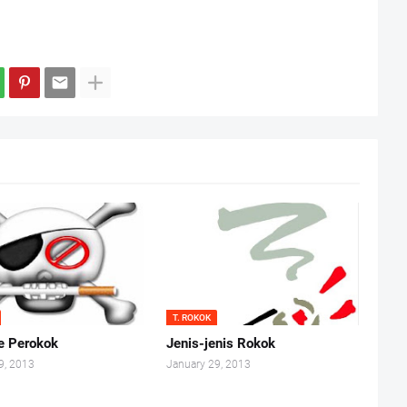
T. ROKOK
pe Perokok
Jenis-jenis Rokok
9, 2013
January 29, 2013