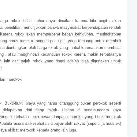
rga rokok tidak seharusnya dinaikan karena bila begitu akan
i, penelitian menunjukkan bahwa masyarakat berpendapatan rendah
. Karena rokok akan memperberat beban kehidupan, meningkatkan
yang harus mereka tanggung dan gaji yang terbuang untuk membeli
bisa diuntungkan oleh harga rokok yang mahal karena akan membuat
gi, atau menghindari kecanduan rokok karena makin terbatasnya
ain dari pajak rokok yang tinggi adalah bisa digunakan untuk
n.
dari merokok
 Bukti-bukti biaya yang harus ditanggung bukan perokok seperti
g didapatkan dari asap rokok. Ulasan di negara-negara kaya
nsi kesehatan lebih besar daripada mereka yang tidak merokok
pabila asuransi kesehatan dibayar oleh rakyat (seperti jamsostek)
ya akibat merokok kepada orang lain juga.