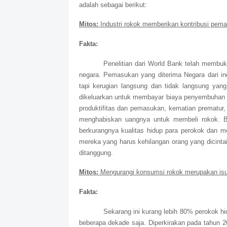
adalah sebagai berikut:
Mitos:
Industri rokok memberikan kontribusi pem
Fakta:
Penelitian dari World Bank telah membu
negara. Pemasukan yang diterima Negara dari ind
tapi kerugian langsung dan tidak langsung yang
dikeluarkan untuk membayar biaya penyembuhan pe
produktifitas dan pemasukan, kematian prematur
menghabiskan uangnya untuk membeli rokok. Bi
berkurangnya kualitas hidup para perokok dan me
mereka yang harus kehilangan orang yang dicinta
ditanggung.
Mitos:
Mengurangi konsumsi rokok merupakan isu 
Fakta:
Sekarang ini kurang lebih 80% perokok h
beberapa dekade saja. Diperkirakan pada tahun 2