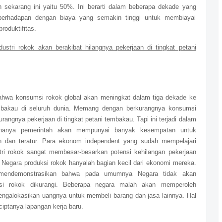
n sekarang ini yaitu 50%. Ini berarti dalam beberapa dekade yang
berhadapan dengan biaya yang semakin tinggi untuk membiayai
roduktifitas.
ustri rokok akan berakibat hilangnya pekerjaan di tingkat petani
bahwa konsumsi rokok global akan meningkat dalam tiga dekade ke
mbakau di seluruh dunia. Memang dengan berkurangnya konsumsi
angnya pekerjaan di tingkat petani tembakau. Tapi ini terjadi dalam
enanya pemerintah akan mempunyai banyak kesempatan untuk
 dan teratur. Para ekonom independent yang sudah mempelajari
stri rokok sangat membesar-besarkan potensi kehilangan pekerjaan
k Negara produksi rokok hanyalah bagian kecil dari ekonomi mereka.
k mendemonstrasikan bahwa pada umumnya Negara tidak akan
si rokok dikurangi. Beberapa negara malah akan memperoleh
ngalokasikan uangnya untuk membeli barang dan jasa lainnya. Hal
iptanya lapangan kerja baru.