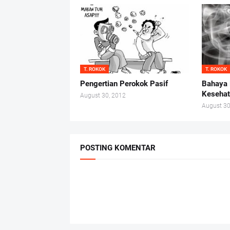
T. ROKOK
T. ROKOK
Pengertian Perokok Pasif
Bahaya 
Keseha
August 30, 2012
August 30
POSTING KOMENTAR