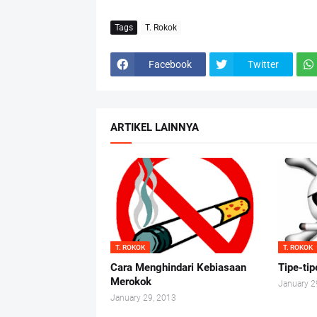
Tags
T. Rokok
Facebook
Twitter
ARTIKEL LAINNYA
T. ROKOK
T. ROKOK
Cara Menghindari Kebiasaan
Tipe-ti
Merokok
January 2
January 29, 2013