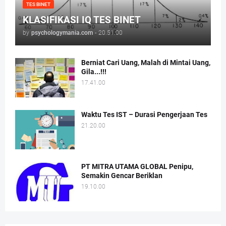
TES BINET
KLASIFIKASI IQ TES BINET
by
psychologymania.com
-
20.51.00
Berniat Cari Uang, Malah di Mintai Uang,
Gila...!!!
17.41.00
Waktu Tes IST – Durasi Pengerjaan Tes
21.20.00
PT MITRA UTAMA GLOBAL Penipu,
Semakin Gencar Beriklan
19.10.00