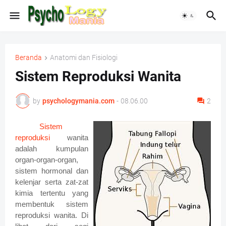
Beranda
Anatomi dan Fisiologi
Sistem Reproduksi Wanita
by
psychologymania.com
-
08.06.00
2
Sistem
reproduksi
wanita
adalah kumpulan
organ-organ-organ,
sistem hormonal dan
kelenjar serta zat-zat
kimia tertentu yang
membentuk sistem
reproduksi wanita. Di