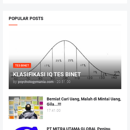
POPULAR POSTS
TES BINET
KLASIFIKASI IQ TES BINET
by
psychologymania.com
-
20.51.00
Berniat Cari Uang, Malah di Mintai Uang,
Gila...!!!
17.41.00
PT MITRA UTAMA GLOBAL Penipu,